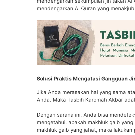
mendengarkan sekumpulan jin (akan Al 
mendengarkan Al Quran yang menakjubkan
Solusi Praktis Mengatasi Gangguan Ji
Jika Anda merasakan hal yang sama at
Anda. Maka Tasbih Karomah Akbar adala
Dengan sarana ini, Anda bisa mendeteks
mengetahui, apakah makhluk gaib yang ad
makhluk gaib yang jahat, maka lakukan