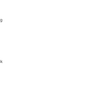
ng
ik