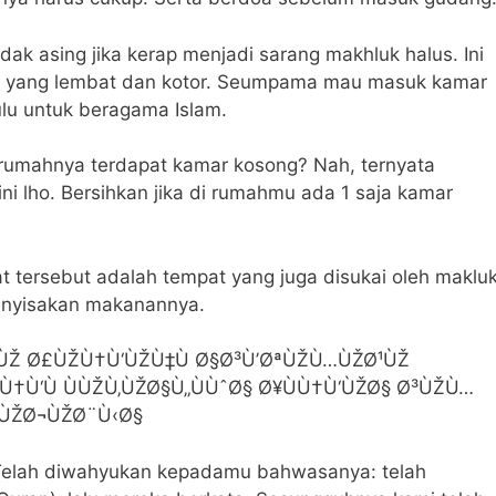
dak asing jika kerap menjadi sarang makhluk halus. Ini
t yang lembat dan kotor. Seumpama mau masuk kamar
lu untuk beragama Islam.
irumahnya terdapat kamar kosong? Nah, ternyata
i lho. Bersihkan jika di rumahmu ada 1 saja kamar
 tersebut adalah tempat yang juga disukai oleh maklu
enyisakan makanannya.
ŠÙ‘ÙŽ Ø£ÙŽÙ†Ù‘ÙŽÙ‡Ù Ø§Ø³Ù’ØªÙŽÙ…ÙŽØ¹ÙŽ
†Ù‘Ù ÙÙŽÙ‚ÙŽØ§Ù„ÙÙˆØ§ Ø¥ÙÙ†Ù‘ÙŽØ§ Ø³ÙŽÙ…
Ø¹ÙŽØ¬ÙŽØ¨Ù‹Ø§
elah diwahyukan kepadamu bahwasanya: telah