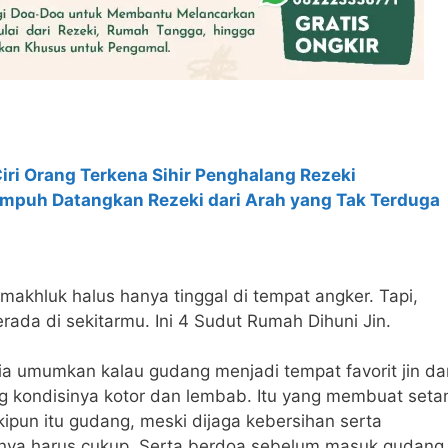
iri Orang Terkena Sihir Penghalang Rezeki
mpuh Datangkan Rezeki dari Arah yang Tak Terduga
akhluk halus hanya tinggal di tempat angker. Tapi,
rada di sekitarmu. Ini 4 Sudut Rumah Dihuni Jin.
a umumkan kalau gudang menjadi tempat favorit jin da
g kondisinya kotor dan lembab. Itu yang membuat seta
pun itu gudang, meski dijaga kebersihan serta
nnya harus cukup. Serta berdoa sebelum masuk gudang