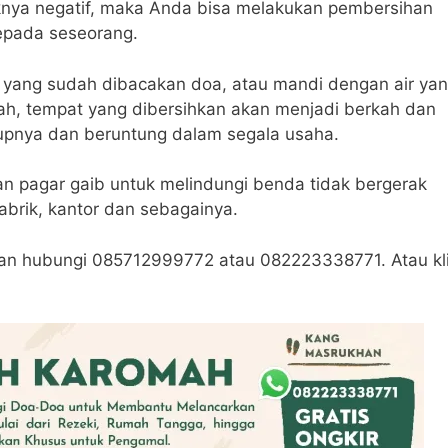
eknya negatif, maka Anda bisa melakukan pembersihan
epada seseorang.
yang sudah dibacakan doa, atau mandi dengan air ya
lah, tempat yang dibersihkan akan menjadi berkah dan
dupnya dan beruntung dalam segala usaha.
an pagar gaib untuk melindungi benda tidak bergerak
abrik, kantor dan sebagainya.
an hubungi 085712999772 atau 082223338771. Atau kl