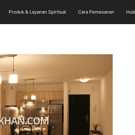
Produk & Layanan Spiritual
Cara Pemesanan
Hub