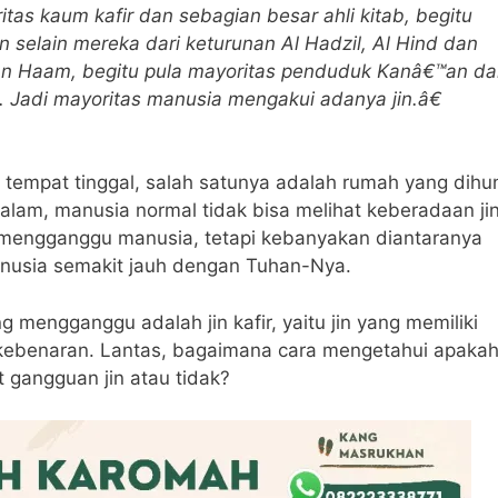
as kaum kafir dan sebagian besar ahli kitab, begitu
 selain mereka dari keturunan Al Hadzil, Al Hind dan
an Haam, begitu pula mayoritas penduduk Kanâ€™an d
 Jadi mayoritas manusia mengakui adanya jin.â€
ki tempat tinggal, salah satunya adalah rumah yang dihu
lam, manusia normal tidak bisa melihat keberadaan ji
n mengganggu manusia, tetapi kebanyakan diantaranya
sia semakit jauh dengan Tuhan-Nya.
 mengganggu adalah jin kafir, yaitu jin yang memiliki
 kebenaran. Lantas, bagaimana cara mengetahui apaka
t gangguan jin atau tidak?