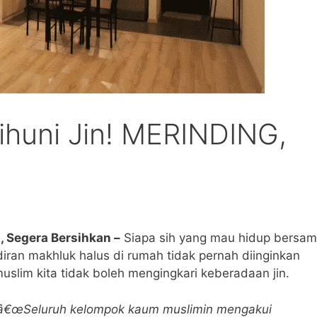
huni Jin! MERINDING,
 Segera Bersihkan –
Siapa sih yang mau hidup bersa
ran makhluk halus di rumah tidak pernah diinginkan
uslim kita tidak boleh mengingkari keberadaan jin.
â€œSeluruh kelompok kaum muslimin mengakui