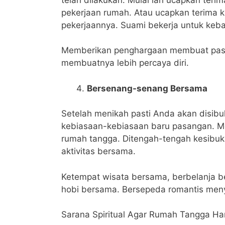
pekerjaan rumah. Atau ucapkan terima ka
pekerjaannya. Suami bekerja untuk keba
Memberikan penghargaan membuat pasa
membuatnya lebih percaya diri.
Bersenang-senang Bersama
Setelah menikah pasti Anda akan disib
kebiasaan-kebiasaan baru pasangan. M
rumah tangga. Ditengah-tengah kesibuk
aktivitas bersama.
Ketempat wisata bersama, berbelanja be
hobi bersama. Bersepeda romantis menyu
Sarana Spiritual Agar Rumah Tangga Ha