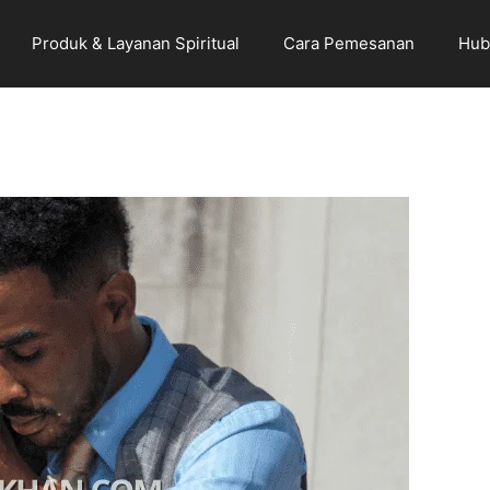
Produk & Layanan Spiritual
Cara Pemesanan
Hub