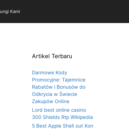
ungi Kami
Artikel Terbaru
Darmowe Kody
Promocyjne: Tajemnice
Rabatów i Bonusów do
Odkrycia w Świecie
Zakupów Online
Lord best online casino
300 Shields Rtp Wikipedia
5 Best Apple Shell out Xon