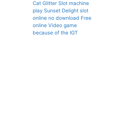
Cat Glitter Slot machine
play Sunset Delight slot
online no download Free
online Video game
because of the IGT