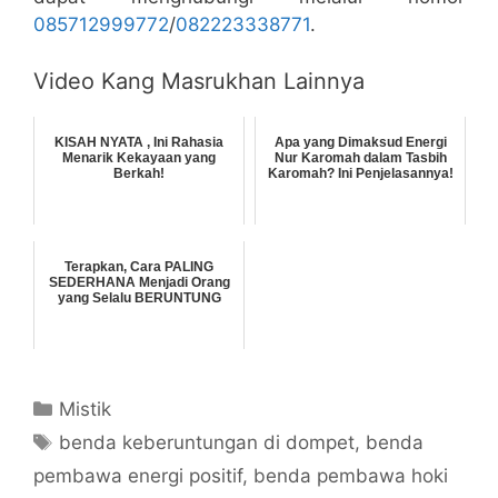
085712999772
/
082223338771
.
Video Kang Masrukhan Lainnya
KISAH NYATA , Ini Rahasia
Apa yang Dimaksud Energi
Menarik Kekayaan yang
Nur Karomah dalam Tasbih
Berkah!
Karomah? Ini Penjelasannya!
Terapkan, Cara PALING
SEDERHANA Menjadi Orang
yang Selalu BERUNTUNG
Categories
Mistik
Tags
benda keberuntungan di dompet
,
benda
pembawa energi positif
,
benda pembawa hoki