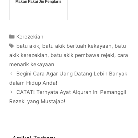
Makan Pakai Jin Penglaris
Categories
Kerezekian
Tags
batu akik
,
batu akik bertuah kekayaan
,
batu
akik kerezekian
,
batu akik pembawa rejeki
,
cara
menarik kekayaan
Begini Cara Agar Uang Datang Lebih Banyak
dalam Hidup Anda!
CATAT! Ternyata Ayat Alquran Ini Pemanggil
Rezeki yang Mustajab!