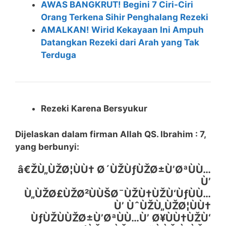
AWAS BANGKRUT! Begini 7 Ciri-Ciri
Orang Terkena Sihir Penghalang Rezeki
AMALKAN! Wirid Kekayaan Ini Ampuh
Datangkan Rezeki dari Arah yang Tak
Terduga
Rezeki Karena Bersyukur
Dijelaskan dalam firman Allah QS. Ibrahim : 7,
yang berbunyi:
â€ŽÙ„ÙŽØ¦ÙÙ† Ø´ÙŽÙƒÙŽØ±Ù’ØªÙÙ…
Ù’
Ù„ÙŽØ£ÙŽØ²ÙÙŠØ¯ÙŽÙ†ÙŽÙ‘ÙƒÙÙ…
Ù’ ÙˆÙŽÙ„ÙŽØ¦ÙÙ†
ÙƒÙŽÙÙŽØ±Ù’ØªÙÙ…Ù’ Ø¥ÙÙ†ÙŽÙ‘