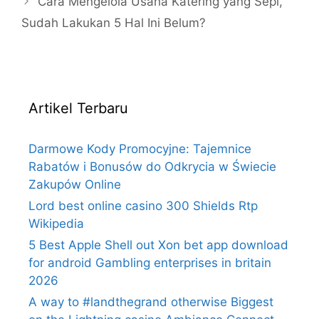
Cara Mengelola Usaha Katering yang Sepi,
Sudah Lakukan 5 Hal Ini Belum?
Artikel Terbaru
Darmowe Kody Promocyjne: Tajemnice
Rabatów i Bonusów do Odkrycia w Świecie
Zakupów Online
Lord best online casino 300 Shields Rtp
Wikipedia
5 Best Apple Shell out Xon bet app download
for android Gambling enterprises in britain
2026
A way to #landthegrand otherwise Biggest