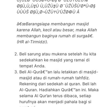
Ø§Ù„Ù„Ù‡Ù Ù„ÙŽÙ‡Ù Ø¨ÙŽÙŠÙ’ØªÙ‹Ø§
ÙÙÙŠ Ø§Ù„Ø¬ÙŽÙ†Ù‘ÙŽØ©Ù Â
â€œBarangsiapa membangun masjid
karena Allah, kecil atau besar, maka Allah
membangun baginya rumah di surgaâ€.
(HR al-Tirmidzi).
Beli sarung atau mukena setelah itu kita
sedekahkan ke masjid yang ramai di
tempat Anda.
Beli Al-Qurâ€™an lalu letakkan di masjid-
masjid atau di rumah-rumah tahfdiz.
Rekening dari sedekah al quran. Beli lah
Al-Quran. Hadiahkan Qurâ€™an ini. Maka
selama Al Qur’an terus dibaca, setiap
hurufnya akan menjadi pahala bagi si