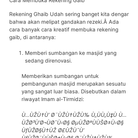
Cara Membuka Rekening Gaib
Rekening Ghaib Udah sering banget kita dengar
bahwa akan melipat gandakan rezeki.Â Ada
cara banyak cara kreatif membuka rekening
gaib, di antaranya:
Memberi sumbangan ke masjid yang
sedang direnovasi.
Memberikan sumbangan untuk
pembangunan masjid merupakan sesuatu
yang sangat luar biasa. Disebutkan dalam
riwayat Imam al-Tirmidzi:
Ù…ÙŽÙ†Ù’ Ø¨ÙŽÙ†ÙŽÙ‰ Ù„ÙÙ„Ù‡Ù Ù…
ÙŽØ³Ù’Ø¬ÙØ¯Ù‹Ø§ ØµÙŽØºÙÙŠØ±Ù‹Ø§
ÙƒÙŽØ§Ù†ÙŽ Ø£ÙŽÙˆÙ’
ÙƒÙŽØ¨ÙÙŠØ±Ù‹Ø§ Ø¨ÙŽÙ†ÙŽÙ‰