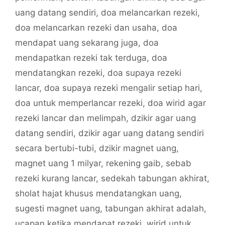
uang datang sendiri
,
doa melancarkan rezeki
,
doa melancarkan rezeki dan usaha
,
doa
mendapat uang sekarang juga
,
doa
mendapatkan rezeki tak terduga
,
doa
mendatangkan rezeki
,
doa supaya rezeki
lancar
,
doa supaya rezeki mengalir setiap hari
,
doa untuk memperlancar rezeki
,
doa wirid agar
rezeki lancar dan melimpah
,
dzikir agar uang
datang sendiri
,
dzikir agar uang datang sendiri
secara bertubi-tubi
,
dzikir magnet uang
,
magnet uang 1 milyar
,
rekening gaib
,
sebab
rezeki kurang lancar
,
sedekah tabungan akhirat
,
sholat hajat khusus mendatangkan uang
,
sugesti magnet uang
,
tabungan akhirat adalah
,
ucapan ketika mendapat rezeki
,
wirid untuk