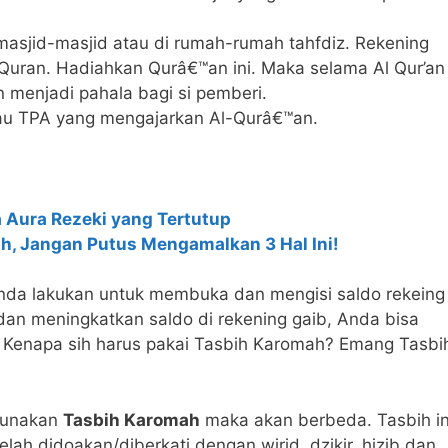
 masjid-masjid atau di rumah-rumah tahfdiz. Rekening
l-Quran. Hadiahkan Qurâ€™an ini. Maka selama Al Qur’an
n menjadi pahala bagi si pemberi.
u TPA yang mengajarkan Al-Qurâ€™an.
Aura Rezeki yang Tertutup
h, Jangan Putus Mengamalkan 3 Hal Ini!
Anda lakukan untuk membuka dan mengisi saldo rekeing
an meningkatkan saldo di rekening gaib, Anda bisa
. Kenapa sih harus pakai Tasbih Karomah? Emang Tasbi
ggunakan
Tasbih Karomah
maka akan berbeda. Tasbih in
elah didoakan/diberkati dengan wirid, dzikir, hizib dan