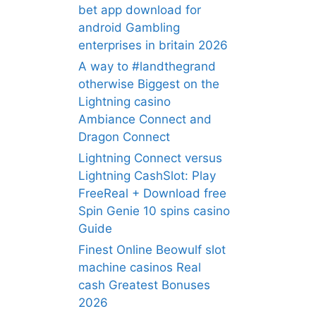
bet app download for
android Gambling
enterprises in britain 2026
A way to #landthegrand
otherwise Biggest on the
Lightning casino
Ambiance Connect and
Dragon Connect
Lightning Connect versus
Lightning CashSlot: Play
FreeReal + Download free
Spin Genie 10 spins casino
Guide
Finest Online Beowulf slot
machine casinos Real
cash Greatest Bonuses
2026