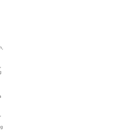
h
,
,
g
a
,
ng