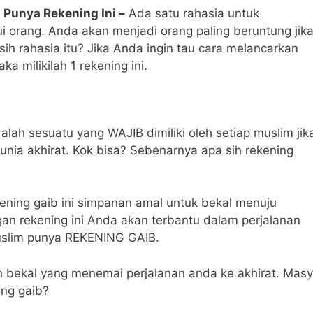
 Punya Rekening Ini –
Ada satu rahasia untuk
i orang. Anda akan menjadi orang paling beruntung jik
 rahasia itu? Jika Anda ingin tau cara melancarkan
a milikilah 1 rekening ini.
dalah sesuatu yang WAJIB dimiliki oleh setiap muslim jik
unia akhirat. Kok bisa? Sebenarnya apa sih rekening
ening gaib ini simpanan amal untuk bekal menuju
gan rekening ini Anda akan terbantu dalam perjalanan
uslim punya REKENING GAIB.
an bekal yang menemai perjalanan anda ke akhirat. Mas
ing gaib?