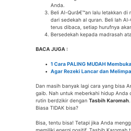
Anda.
Beli Al-Qurâ€™an lalu letakkan di
dari sedekah al quran. Beli lah A
terus dibaca, setiap hurufnya aka
Bersedekah kepada madrasah ata
BACA JUGA :
1 Cara PALING MUDAH Membuka 
Agar Rezeki Lancar dan Melimpa
Dan masih banyak lagi cara yang bisa 
gaib. Nah untuk meberkahi hidup Anda d
rutin berdzikir dengan
Tasbih Karomah
Biasa TIDAK bisa?
Bisa, tentu bisa! Tetapi jika Anda men
memiliki energi positif. Tasbih Karomah t