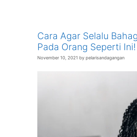
Cara Agar Selalu Bahag
Pada Orang Seperti Ini!
November 10, 2021
by
pelarisandagangan