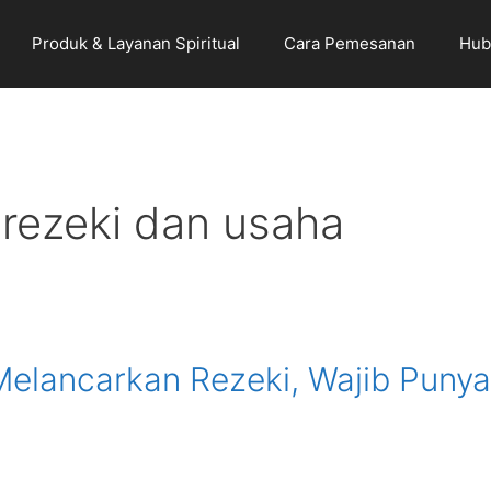
Produk & Layanan Spiritual
Cara Pemesanan
Hub
rezeki dan usaha
Melancarkan Rezeki, Wajib Punya