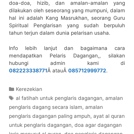
doa-doa, hizib, dan amalan-amalan yang
dilakukan oleh seseorang yang mumpuni, dalam
hal ini adalah Kang Masrukhan, seorang Guru
Spiritual Penglarisan yang sudah berpuluh
tahun terjun dalam dunia pelarisan usaha.
Info lebih lanjut dan bagaimana cara
mendapatkan Pelaris Dagangan,, silakan
hubungi admin kami di
082223338771
Â atauÂ
085712999772
.
Categories
Kerezekian
Tags
al fatihah untuk penglaris dagangan
,
amalan
penglaris dagang secara islam
,
amalan
penglaris dagangan paling ampuh
,
ayat al quran
untuk penglaris dagangan
,
doa agar dagangan
laris menurut al quran
,
doa penglaris dagangan