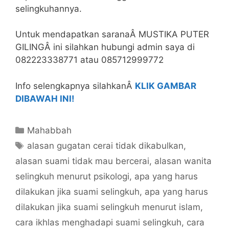
selingkuhannya.
Untuk mendapatkan saranaÂ MUSTIKA PUTER
GILINGÂ ini silahkan hubungi admin saya di
082223338771 atau 085712999772
Info selengkapnya silahkanÂ
KLIK GAMBAR
DIBAWAH INI!
Categories
Mahabbah
Tags
alasan gugatan cerai tidak dikabulkan
,
alasan suami tidak mau bercerai
,
alasan wanita
selingkuh menurut psikologi
,
apa yang harus
dilakukan jika suami selingkuh
,
apa yang harus
dilakukan jika suami selingkuh menurut islam
,
cara ikhlas menghadapi suami selingkuh
,
cara