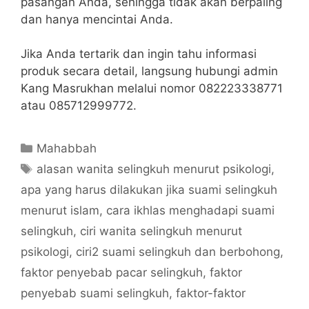
pasangan Anda, sehingga tidak akan berpaling
dan hanya mencintai Anda.
Jika Anda tertarik dan ingin tahu informasi
produk secara detail, langsung hubungi admin
Kang Masrukhan melalui nomor 082223338771
atau 085712999772.
Categories
Mahabbah
Tags
alasan wanita selingkuh menurut psikologi
,
apa yang harus dilakukan jika suami selingkuh
menurut islam
,
cara ikhlas menghadapi suami
selingkuh
,
ciri wanita selingkuh menurut
psikologi
,
ciri2 suami selingkuh dan berbohong
,
faktor penyebab pacar selingkuh
,
faktor
penyebab suami selingkuh
,
faktor-faktor