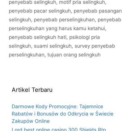
penyebab selingkuh
,
motif pria selingkuh
,
penyebab pacar selingkuh
,
penyebab pasangan
selingkuh
,
penyebab perselingkuhan
,
penyebab
perselingkuhan yang harus kamu ketahui
,
penyebab selingkuh hati
,
psikologi pria
selingkuh
,
suami selingkuh
,
survey penyebab
perselingkuhan
,
tujuan orang selingkuh
Artikel Terbaru
Darmowe Kody Promocyjne: Tajemnice
Rabatów i Bonusów do Odkrycia w Świecie
Zakupów Online
Lord best online casino 300 Shields Rtp