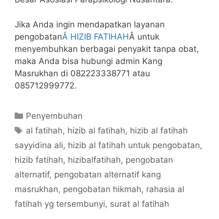
Jika Anda ingin mendapatkan layanan
pengobatan
Â HIZIB FATIHAH
Â untuk
menyembuhkan berbagai penyakit tanpa obat,
maka Anda bisa hubungi admin Kang
Masrukhan di 082223338771 atau
085712999772.
Categories
Penyembuhan
Tags
al fatihah
,
hizib al fatihah
,
hizib al fatihah
sayyidina ali
,
hizib al fatihah untuk pengobatan
,
hizib fatihah
,
hizibalfatihah
,
pengobatan
alternatif
,
pengobatan alternatif kang
masrukhan
,
pengobatan hikmah
,
rahasia al
fatihah yg tersembunyi
,
surat al fatihah