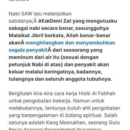
Nabi SAW lalu melanjutkan
sabdanya;Â
â€œDemi Zat yang mengutusku
sebagai nabi secara benar, sesungguhya
Malaikat Jibril berkata, Allah benar-benar
akanÂ
menghilangkan dan menyembuhkan
segala penyakit
Â dari seseorang yang
meminum dari air itu (sesuai dengan
petunjuk Nabi di atas) dan penyakit akan
keluar melalui keringatnya, badannya,
tulangnya dan seluruh anggota tubuhnya.
Bergitulah kira-kira cara kerja Hizib Al Fatihah
untuk pengobatan bekerja. Namun untuk
melakukannya, tentunya butuh ahli pengobatan
yang berpengalaman di bidang spiritual. Salah
satunya adalah Kang Masrukhan, seorang Guru
Besar Asosiasi Parapsikologi Nusantara.