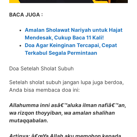
BACA JUGA :
Amalan Sholawat Nariyah untuk Hajat
Mendesak, Cukup Baca 11 Kali!
Doa Agar Keinginan Tercapai, Cepat
Terkabul Segala Permintaan
Doa Setelah Sholat Subuh
Setelah sholat subuh jangan lupa juga berdoa,
Anda bisa membaca doa ini:
Allahumma inni asâ€™aluka ilman nafiâ€™an,
wa rizqon thoyyiban, wa amalan shalihan
mutaqqabalan.
Artinya: â€œYa Allah aku memohon kepada