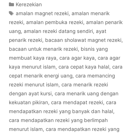
Categories
Kerezekian
Tags
amalan magnet rezeki
,
amalan menarik
rezeki
,
amalan pembuka rezeki
,
amalan penarik
uang
,
amalan rezeki datang sendiri
,
ayat
penarik rezeki
,
bacaan sholawat magnet rezeki
,
bacaan untuk menarik rezeki
,
bisnis yang
membuat kaya raya
,
cara agar kaya
,
cara agar
kaya menurut islam
,
cara cepat kaya halal
,
cara
cepat menarik energi uang
,
cara memancing
rezeki menurut islam
,
cara menarik rezeki
dengan ayat kursi
,
cara menarik uang dengan
kekuatan pikiran
,
cara mendapat rezeki
,
cara
mendapatkan rezeki yang banyak dan halal
,
cara mendapatkan rezeki yang berlimpah
menurut islam
,
cara mendapatkan rezeki yang