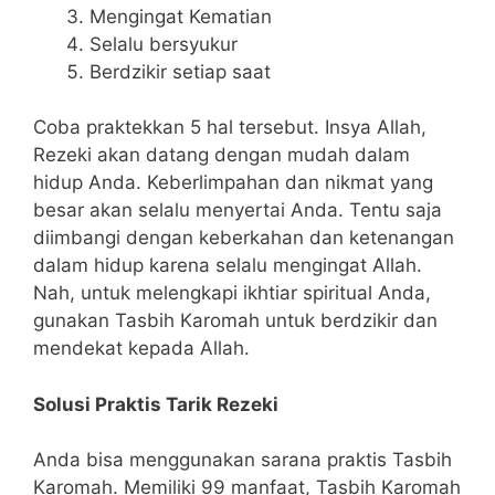
Mengingat Kematian
Selalu bersyukur
Berdzikir setiap saat
Coba praktekkan 5 hal tersebut. Insya Allah,
Rezeki akan datang dengan mudah dalam
hidup Anda. Keberlimpahan dan nikmat yang
besar akan selalu menyertai Anda. Tentu saja
diimbangi dengan keberkahan dan ketenangan
dalam hidup karena selalu mengingat Allah.
Nah, untuk melengkapi ikhtiar spiritual Anda,
gunakan Tasbih Karomah untuk berdzikir dan
mendekat kepada Allah.
Solusi Praktis Tarik Rezeki
Anda bisa menggunakan sarana praktis Tasbih
Karomah. Memiliki 99 manfaat, Tasbih Karomah