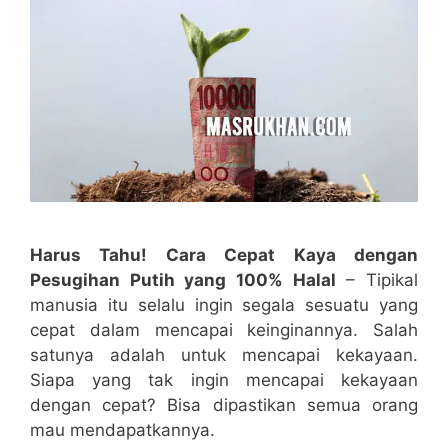
Harus Tahu! Cara Cepat Kaya dengan
Pesugihan Putih yang 100% Halal
– Tipikal
manusia itu selalu ingin segala sesuatu yang
cepat dalam mencapai keinginannya. Salah
satunya adalah untuk mencapai kekayaan.
Siapa yang tak ingin mencapai kekayaan
dengan cepat? Bisa dipastikan semua orang
mau mendapatkannya.