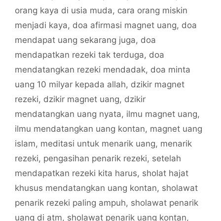
orang kaya di usia muda
,
cara orang miskin
menjadi kaya
,
doa afirmasi magnet uang
,
doa
mendapat uang sekarang juga
,
doa
mendapatkan rezeki tak terduga
,
doa
mendatangkan rezeki mendadak
,
doa minta
uang 10 milyar kepada allah
,
dzikir magnet
rezeki
,
dzikir magnet uang
,
dzikir
mendatangkan uang nyata
,
ilmu magnet uang
,
ilmu mendatangkan uang kontan
,
magnet uang
islam
,
meditasi untuk menarik uang
,
menarik
rezeki
,
pengasihan penarik rezeki
,
setelah
mendapatkan rezeki kita harus
,
sholat hajat
khusus mendatangkan uang kontan
,
sholawat
penarik rezeki paling ampuh
,
sholawat penarik
uang di atm
,
sholawat penarik uang kontan
,