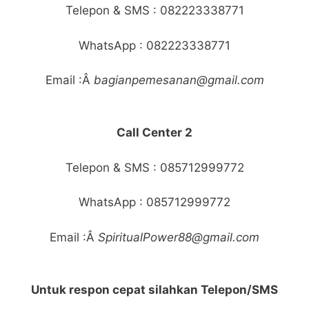
Telepon & SMS : 082223338771
WhatsApp : 082223338771
Email :Â
bagianpemesanan@gmail.com
Call Center 2
Telepon & SMS : 085712999772
WhatsApp : 085712999772
Email :Â
SpiritualPower88@gmail.com
Untuk respon cepat silahkan Telepon/SMS