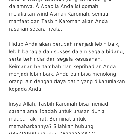
dalamnya. Â Apabila Anda istiqomah
melakukan wirid Asmak Karomah, semua
manfaat dari Tasbih Karomah akan Anda
rasakan secara nyata.
Hidup Anda akan berubah menjadi lebih baik,
lebih bahagia dan sukses dalam segala bidang,
serta terhindar dari segala kesusahan.
Keimanan bertambah dan kepribadian Anda
menjadi lebih baik. Anda pun bisa menolong
orang lain dengan daya batin yang dikaruniakan
kepada Anda.
Insya Allah, Tasbih Karomah bisa menjadi
sarana amal ibadah untuk urusan dunia
maupun akhirat. Berminat untuk
memaharkannya? Silahkan hubungi
085712999772 atau 082223338771.