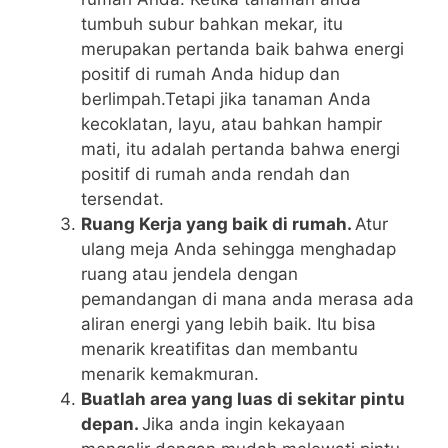
tumbuh subur bahkan mekar, itu
merupakan pertanda baik bahwa energi
positif di rumah Anda hidup dan
berlimpah.Tetapi jika tanaman Anda
kecoklatan, layu, atau bahkan hampir
mati, itu adalah pertanda bahwa energi
positif di rumah anda rendah dan
tersendat.
Ruang Kerja yang baik di rumah.
Atur
ulang meja Anda sehingga menghadap
ruang atau jendela dengan
pemandangan di mana anda merasa ada
aliran energi yang lebih baik. Itu bisa
menarik kreatifitas dan membantu
menarik kemakmuran.
Buatlah area yang luas di sekitar pintu
depan.
Jika anda ingin kekayaan