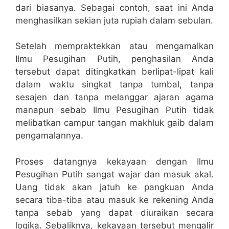
dari biasanya. Sebagai contoh, saat ini Anda
menghasilkan sekian juta rupiah dalam sebulan.
Setelah mempraktekkan atau mengamalkan
Ilmu Pesugihan Putih, penghasilan Anda
tersebut dapat ditingkatkan berlipat-lipat kali
dalam waktu singkat tanpa tumbal, tanpa
sesajen dan tanpa melanggar ajaran agama
manapun sebab Ilmu Pesugihan Putih tidak
melibatkan campur tangan makhluk gaib dalam
pengamalannya.
Proses datangnya kekayaan dengan Ilmu
Pesugihan Putih sangat wajar dan masuk akal.
Uang tidak akan jatuh ke pangkuan Anda
secara tiba-tiba atau masuk ke rekening Anda
tanpa sebab yang dapat diuraikan secara
logika. Sebaliknya, kekayaan tersebut mengalir