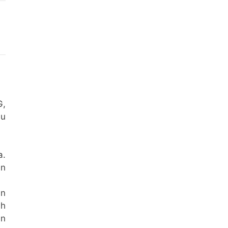
G,
lu
a.
an
an
ah
an