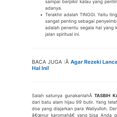
sampai berpikir kalau yang penti
adanya.
Terakhir adalah TINGGI. Yaitu ting
sangat penting sebagai penyeimb
adalah penentu segala hal yang 
jalan spiritual ini.
BACA JUGA :Â
Agar Rezeki Lanc
Hal Ini!
Salah satunya gunakanlahÂ
TASBIH 
dari batu alam hijau 99 butir. Yang tela
doa yang diajarkan para Waliyulloh. Den
â€œnur karomahâ€ yang bisa Anda 