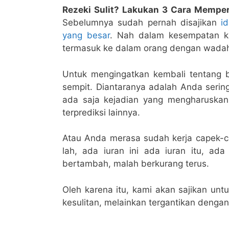
Rezeki Sulit? Lakukan 3 Cara Mempe
Sebelumnya sudah pernah disajikan
id
yang besar
. Nah dalam kesempatan ka
termasuk ke dalam orang dengan wadah 
Untuk mengingatkan kembali tentang 
sempit. Diantaranya adalah Anda serin
ada saja kejadian yang mengharuskan 
terprediksi lainnya.
Atau Anda merasa sudah kerja capek-ca
lah, ada iuran ini ada iuran itu, ad
bertambah, malah berkurang terus.
Oleh karena itu, kami akan sajikan un
kesulitan, melainkan tergantikan dengan