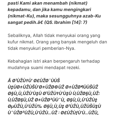
pasti Kami akan menambah (nikmat)
kepadamu, dan jika kamu mengingkari
(nikmat-Ku), maka sesungguhnya azab-Ku
sangat pedih.â€ (QS. Ibrahim [14]: 7)
Sebaliknya, Allah tidak menyukai orang yang
kufur nikmat. Orang yang banyak mengeluh dan
tidak menyukuri pemberian-Nya.
Kebahagian istri akan berpengaruh terhadap
mudahnya suami mendapat rezeki.
Â Ø¹ÙŽÙ†Ù’ Ø£ÙŽØ¨ÙÙŠ
Ù‡ÙØ±ÙŽÙŠÙ’Ø±ÙŽØ©ÙŽ Ø±ÙŽØ¶ÙÙŠÙŽ
Ø§Ù„Ù„ÙŽÙ‘Ù‡Ù Ø¹ÙŽÙ†Ù’Ù‡Ù Ù‚ÙŽØ§Ù„ÙŽ:
Ù‚ÙŽØ§Ù„ÙŽ Ø±ÙŽØ³ÙÙˆÙ„ Ø§Ù„Ù„Ù‘ÙŽÙ‡
ØµÙŽÙ„Ù‘ÙŽÙ‰ Ø§Ù„Ù„Ù‡ Ø¹ÙŽÙ„ÙŽÙŠÙ‡Ù
ÙˆÙŽØ³ÙŽÙ„Ù‘ÙŽÙ…ÙŽ : Ø£ÙŽÙƒÙ’Ù…ÙŽÙ„