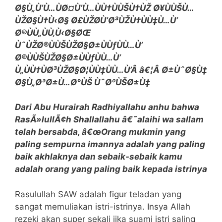
Ø§Ù„Ù’Ù…ÙØ¤Ù’Ù…ÙÙ†ÙÙŠÙ†ÙŽ Ø¥ÙÙŠÙ…
ÙŽØ§Ù†Ù‹Ø§ Ø£ÙŽØ­Ù’Ø³ÙŽÙ†ÙÙ‡Ù…Ù’
Ø®ÙÙ„ÙÙ‚Ù‹Ø§ØŒ
ÙˆÙŽØ®ÙÙŠÙŽØ§Ø±ÙÙƒÙÙ…Ù’
Ø®ÙÙŠÙŽØ§Ø±ÙÙƒÙÙ…Ù’
Ù„ÙÙ†ÙØ³ÙŽØ§Ø¦ÙÙ‡ÙÙ…Ù’Â â€¦Â Ø±ÙˆØ§Ù‡
Ø§Ù„ØªØ±Ù…Ø°ÙŠ ÙˆØºÙŠØ±Ù‡
Dari Abu Hurairah Radhiyallahu anhu bahwa
RasÃ»lullÃ¢h Shallallahu â€˜alaihi wa sallam
telah bersabda, â€œOrang mukmin yang
paling sempurna imannya adalah yang paling
baik akhlaknya dan sebaik-sebaik kamu
adalah orang yang paling baik kepada istrinya
Rasulullah SAW adalah figur teladan yang
sangat memuliakan istri-istrinya. Insya Allah
rezeki akan super sekali jika suami istri saling