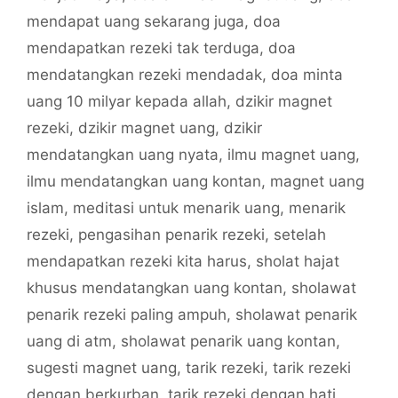
mendapat uang sekarang juga
,
doa
mendapatkan rezeki tak terduga
,
doa
mendatangkan rezeki mendadak
,
doa minta
uang 10 milyar kepada allah
,
dzikir magnet
rezeki
,
dzikir magnet uang
,
dzikir
mendatangkan uang nyata
,
ilmu magnet uang
,
ilmu mendatangkan uang kontan
,
magnet uang
islam
,
meditasi untuk menarik uang
,
menarik
rezeki
,
pengasihan penarik rezeki
,
setelah
mendapatkan rezeki kita harus
,
sholat hajat
khusus mendatangkan uang kontan
,
sholawat
penarik rezeki paling ampuh
,
sholawat penarik
uang di atm
,
sholawat penarik uang kontan
,
sugesti magnet uang
,
tarik rezeki
,
tarik rezeki
dengan berkurban
,
tarik rezeki dengan hati