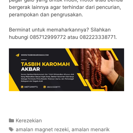
bergerak lainnya agar terhindar dari pencurian,
perampokan dan pengrusakan.
Berminat untuk memaharkannya? Silahkan
hubungi 085712999772 atau 082223338771.
Categories
Kerezekian
Tags
amalan magnet rezeki
,
amalan menarik