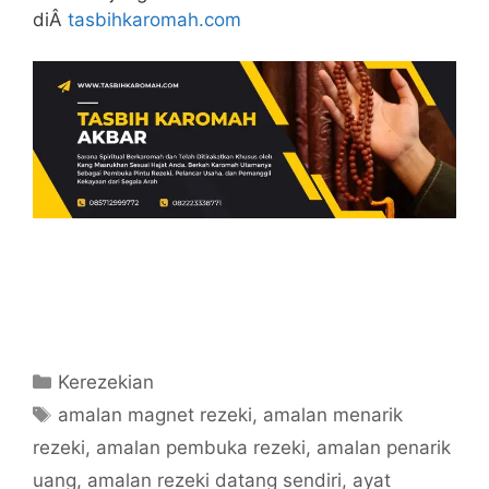
diÂ
tasbihkaromah.com
Categories
Kerezekian
Tags
amalan magnet rezeki
,
amalan menarik
rezeki
,
amalan pembuka rezeki
,
amalan penarik
uang
,
amalan rezeki datang sendiri
,
ayat