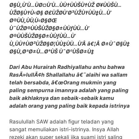
Ø§Ù„Ù’Ù…ÙØ¤Ù’Ù…ÙÙ†ÙÙŠÙ†ÙŽ Ø¥ÙÙŠÙ…
ÙŽØ§Ù†Ù‹Ø§ Ø£ÙŽØ­Ù’Ø³ÙŽÙ†ÙÙ‡Ù…Ù’
Ø®ÙÙ„ÙÙ‚Ù‹Ø§ØŒ
ÙˆÙŽØ®ÙÙŠÙŽØ§Ø±ÙÙƒÙÙ…Ù’
Ø®ÙÙŠÙŽØ§Ø±ÙÙƒÙÙ…Ù’
Ù„ÙÙ†ÙØ³ÙŽØ§Ø¦ÙÙ‡ÙÙ…Ù’Â â€¦Â Ø±ÙˆØ§Ù‡
Ø§Ù„ØªØ±Ù…Ø°ÙŠ ÙˆØºÙŠØ±Ù‡
Dari Abu Hurairah Radhiyallahu anhu bahwa
RasÃ»lullÃ¢h Shallallahu â€˜alaihi wa sallam
telah bersabda, â€œOrang mukmin yang
paling sempurna imannya adalah yang paling
baik akhlaknya dan sebaik-sebaik kamu
adalah orang yang paling baik kepada istrinya
Rasulullah SAW adalah figur teladan yang
sangat memuliakan istri-istrinya. Insya Allah
rezeki akan super sekali jika suami istri saling