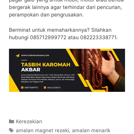
bergerak lainnya agar terhindar dari pencurian,
perampokan dan pengrusakan.
Berminat untuk memaharkannya? Silahkan
hubungi 085712999772 atau 082223338771.
Categories
Kerezekian
Tags
amalan magnet rezeki
,
amalan menarik