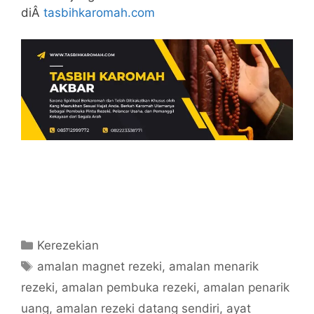
diÂ
tasbihkaromah.com
Categories
Kerezekian
Tags
amalan magnet rezeki
,
amalan menarik
rezeki
,
amalan pembuka rezeki
,
amalan penarik
uang
,
amalan rezeki datang sendiri
,
ayat