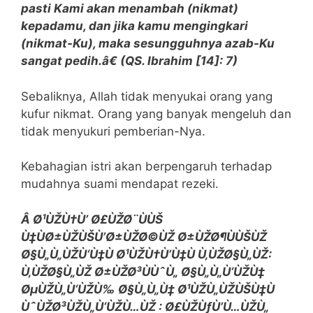
pasti Kami akan menambah (nikmat)
kepadamu, dan jika kamu mengingkari
(nikmat-Ku), maka sesungguhnya azab-Ku
sangat pedih.â€ (QS. Ibrahim [14]: 7)
Sebaliknya, Allah tidak menyukai orang yang
kufur nikmat. Orang yang banyak mengeluh dan
tidak menyukuri pemberian-Nya.
Kebahagian istri akan berpengaruh terhadap
mudahnya suami mendapat rezeki.
Â Ø¹ÙŽÙ†Ù’ Ø£ÙŽØ¨ÙÙŠ
Ù‡ÙØ±ÙŽÙŠÙ’Ø±ÙŽØ©ÙŽ Ø±ÙŽØ¶ÙÙŠÙŽ
Ø§Ù„Ù„ÙŽÙ‘Ù‡Ù Ø¹ÙŽÙ†Ù’Ù‡Ù Ù‚ÙŽØ§Ù„ÙŽ:
Ù‚ÙŽØ§Ù„ÙŽ Ø±ÙŽØ³ÙÙˆÙ„ Ø§Ù„Ù„Ù‘ÙŽÙ‡
ØµÙŽÙ„Ù‘ÙŽÙ‰ Ø§Ù„Ù„Ù‡ Ø¹ÙŽÙ„ÙŽÙŠÙ‡Ù
ÙˆÙŽØ³ÙŽÙ„Ù‘ÙŽÙ…ÙŽ : Ø£ÙŽÙƒÙ’Ù…ÙŽÙ„