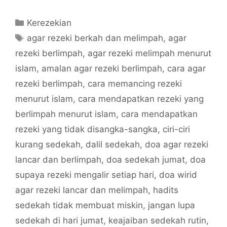
Categories
Kerezekian
Tags
agar rezeki berkah dan melimpah
,
agar
rezeki berlimpah
,
agar rezeki melimpah menurut
islam
,
amalan agar rezeki berlimpah
,
cara agar
rezeki berlimpah
,
cara memancing rezeki
menurut islam
,
cara mendapatkan rezeki yang
berlimpah menurut islam
,
cara mendapatkan
rezeki yang tidak disangka-sangka
,
ciri-ciri
kurang sedekah
,
dalil sedekah
,
doa agar rezeki
lancar dan berlimpah
,
doa sedekah jumat
,
doa
supaya rezeki mengalir setiap hari
,
doa wirid
agar rezeki lancar dan melimpah
,
hadits
sedekah tidak membuat miskin
,
jangan lupa
sedekah di hari jumat
,
keajaiban sedekah rutin
,