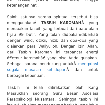
ketenangan hati.
Salah satunya sarana spiritual tersebut bisa
menggunakanÂ
TASBIH KAROMAH
Â yang
merupakan tasbih yang terbuat dari batu alam
hijau 99 butir. Yang telah didoakan/diberkati
dengan wirid, dzikir, hizib dan doa-doa yang
diajarkan para Waliyulloh. Dengan izin Allah,
dari Tasbih Karomah ini terpancar energi
â€œnur karomahâ€ yang bisa Anda gunakan.
Sebagai sarana pendukung untukÂ
mengatasi
segala masalah kehidupan
Â dan untuk
berbagai keperluan.
Tasbih ini telah ditirakatkan oleh Kang
Masrukhan seorang Guru Besar Asosiasi
Parapsikologi Nusantara. Sehingga tasbih ini
insyaAllah akan mengandung berkah yang lebih