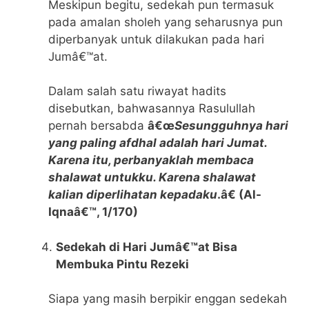
Meskipun begitu, sedekah pun termasuk
pada amalan sholeh yang seharusnya pun
diperbanyak untuk dilakukan pada hari
Jumâ€™at.
Dalam salah satu riwayat hadits
disebutkan, bahwasannya Rasulullah
pernah bersabda
â€œ
Sesungguhnya hari
yang paling afdhal adalah hari Jumat.
Karena itu, perbanyaklah membaca
shalawat untukku. Karena shalawat
kalian diperlihatan kepadaku
.â€ (Al-
Iqnaâ€™, 1/170)
Sedekah di Hari Jumâ€™at Bisa
Membuka Pintu Rezeki
Siapa yang masih berpikir enggan sedekah