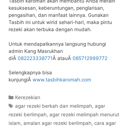
Tasbih karomah akan membantu Anda meraih
kesuksesan, keberuntungan, penglarisan,
pengasihan, dan manfaat lainnya. Gunakan
Tasbih ini untuk wirid sehari-hari, maka pintu
rezeki akan terbuka dengan mudah.
Untuk mendapatkannya langsung hubungi
admin Kang Masrukhan
diÂ
082223338771
Â atauÂ
085712999772
Selengkapnya bisa
kunjungiÂ
www.tasbihkaromah.com
Categories
Kerezekian
Tags
agar rezeki berkah dan melimpah
,
agar
rezeki berlimpah
,
agar rezeki melimpah menurut
islam
,
amalan agar rezeki berlimpah
,
cara agar