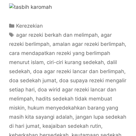
Categories
Kerezekian
Tags
agar rezeki berkah dan melimpah
,
agar
rezeki berlimpah
,
amalan agar rezeki berlimpah
,
cara mendapatkan rezeki yang berlimpah
menurut islam
,
ciri-ciri kurang sedekah
,
dalil
sedekah
,
doa agar rezeki lancar dan berlimpah
,
doa sedekah jumat
,
doa supaya rezeki mengalir
setiap hari
,
doa wirid agar rezeki lancar dan
melimpah
,
hadits sedekah tidak membuat
miskin
,
hukum menyedekahkan barang yang
masih kita sayangi adalah
,
jangan lupa sedekah
di hari jumat
,
keajaiban sedekah rutin
,
keberkahan bersedekah
,
keutamaan sedekah