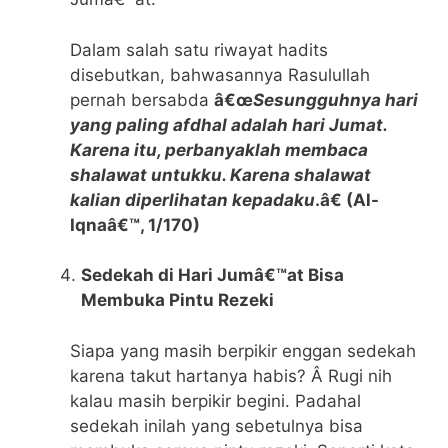
Dalam salah satu riwayat hadits
disebutkan, bahwasannya Rasulullah
pernah bersabda
â€œ
Sesungguhnya hari
yang paling afdhal adalah hari Jumat.
Karena itu, perbanyaklah membaca
shalawat untukku. Karena shalawat
kalian diperlihatan kepadaku
.â€ (Al-
Iqnaâ€™, 1/170)
Sedekah di Hari Jumâ€™at Bisa
Membuka Pintu Rezeki
Siapa yang masih berpikir enggan sedekah
karena takut hartanya habis? Â Rugi nih
kalau masih berpikir begini. Padahal
sedekah inilah yang sebetulnya bisa