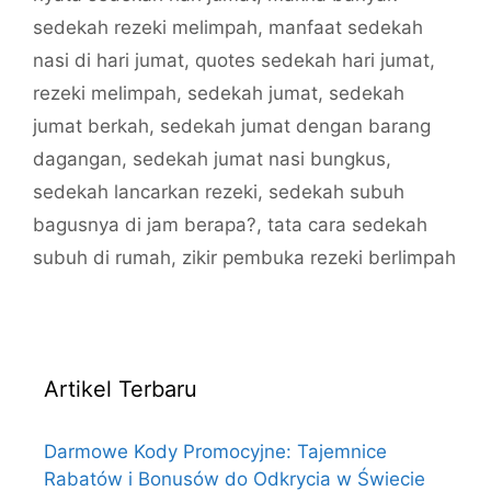
sedekah rezeki melimpah
,
manfaat sedekah
nasi di hari jumat
,
quotes sedekah hari jumat
,
rezeki melimpah
,
sedekah jumat
,
sedekah
jumat berkah
,
sedekah jumat dengan barang
dagangan
,
sedekah jumat nasi bungkus
,
sedekah lancarkan rezeki
,
sedekah subuh
bagusnya di jam berapa?
,
tata cara sedekah
subuh di rumah
,
zikir pembuka rezeki berlimpah
Artikel Terbaru
Darmowe Kody Promocyjne: Tajemnice
Rabatów i Bonusów do Odkrycia w Świecie