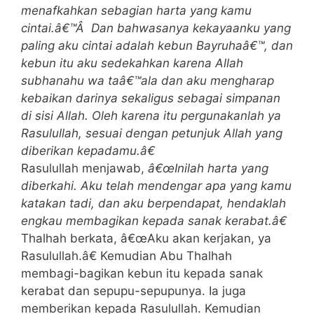
menafkahkan sebagian harta yang kamu
cintai.â€™Â Dan bahwasanya kekayaanku yang
paling aku cintai adalah kebun Bayruhaâ€™, dan
kebun itu aku sedekahkan karena Allah
subhanahu wa taâ€™ala dan aku mengharap
kebaikan darinya sekaligus sebagai simpanan
di sisi Allah. Oleh karena itu pergunakanlah ya
Rasulullah, sesuai dengan petunjuk Allah yang
diberikan kepadamu.â€
Rasulullah menjawab,
â€œInilah harta yang
diberkahi. Aku telah mendengar apa yang kamu
katakan tadi, dan aku berpendapat, hendaklah
engkau membagikan kepada sanak kerabat.â€
Thalhah berkata, â€œAku akan kerjakan, ya
Rasulullah.â€ Kemudian Abu Thalhah
membagi-bagikan kebun itu kepada sanak
kerabat dan sepupu-sepupunya. Ia juga
memberikan kepada Rasulullah. Kemudian