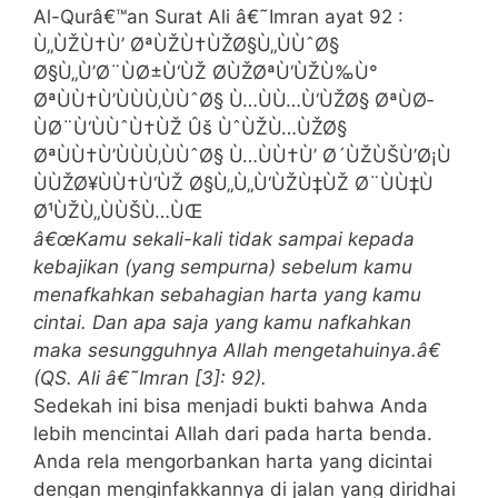
Al-Qurâ€™an Surat Ali â€˜Imran ayat 92 :
Ù„ÙŽÙ†Ù’ ØªÙŽÙ†ÙŽØ§Ù„ÙÙˆØ§
Ø§Ù„Ù’Ø¨ÙØ±Ù‘ÙŽ Ø­ÙŽØªÙ‘ÙŽÙ‰Ù°
ØªÙÙ†Ù’ÙÙÙ‚ÙÙˆØ§ Ù…ÙÙ…Ù‘ÙŽØ§ ØªÙØ­
ÙØ¨Ù‘ÙÙˆÙ†ÙŽ Ûš ÙˆÙŽÙ…ÙŽØ§
ØªÙÙ†Ù’ÙÙÙ‚ÙÙˆØ§ Ù…ÙÙ†Ù’ Ø´ÙŽÙŠÙ’Ø¡Ù
ÙÙŽØ¥ÙÙ†Ù‘ÙŽ Ø§Ù„Ù„Ù‘ÙŽÙ‡ÙŽ Ø¨ÙÙ‡Ù
Ø¹ÙŽÙ„ÙÙŠÙ…ÙŒ
â€œKamu sekali-kali tidak sampai kepada
kebajikan (yang sempurna) sebelum kamu
menafkahkan sebahagian harta yang kamu
cintai. Dan apa saja yang kamu nafkahkan
maka sesungguhnya Allah mengetahuinya.â€
(QS. Ali â€˜Imran [3]: 92).
Sedekah ini bisa menjadi bukti bahwa Anda
lebih mencintai Allah dari pada harta benda.
Anda rela mengorbankan harta yang dicintai
dengan menginfakkannya di jalan yang diridhai