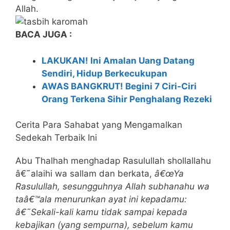
Allah.
BACA JUGA :
LAKUKAN! Ini Amalan Uang Datang
Sendiri, Hidup Berkecukupan
AWAS BANGKRUT! Begini 7 Ciri-Ciri
Orang Terkena Sihir Penghalang Rezeki
Cerita Para Sahabat yang Mengamalkan
Sedekah Terbaik Ini
Abu Thalhah menghadap Rasulullah shollallahu
â€˜alaihi wa sallam dan berkata,
â€œYa
Rasulullah, sesungguhnya Allah subhanahu wa
taâ€™ala menurunkan ayat ini kepadamu:
â€˜Sekali-kali kamu tidak sampai kepada
kebajikan (yang sempurna), sebelum kamu