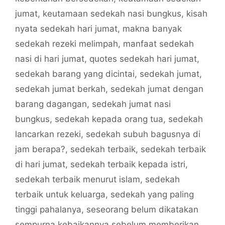
jumat
,
keutamaan sedekah nasi bungkus
,
kisah
nyata sedekah hari jumat
,
makna banyak
sedekah rezeki melimpah
,
manfaat sedekah
nasi di hari jumat
,
quotes sedekah hari jumat
,
sedekah barang yang dicintai
,
sedekah jumat
,
sedekah jumat berkah
,
sedekah jumat dengan
barang dagangan
,
sedekah jumat nasi
bungkus
,
sedekah kepada orang tua
,
sedekah
lancarkan rezeki
,
sedekah subuh bagusnya di
jam berapa?
,
sedekah terbaik
,
sedekah terbaik
di hari jumat
,
sedekah terbaik kepada istri
,
sedekah terbaik menurut islam
,
sedekah
terbaik untuk keluarga
,
sedekah yang paling
tinggi pahalanya
,
seseorang belum dikatakan
sempurna kebaikannya sebelum memberikan