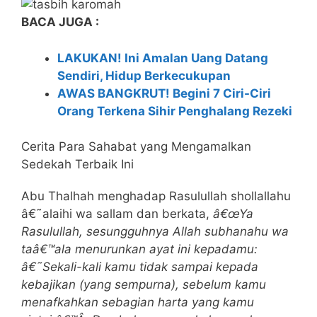
BACA JUGA :
LAKUKAN! Ini Amalan Uang Datang
Sendiri, Hidup Berkecukupan
AWAS BANGKRUT! Begini 7 Ciri-Ciri
Orang Terkena Sihir Penghalang Rezeki
Cerita Para Sahabat yang Mengamalkan
Sedekah Terbaik Ini
Abu Thalhah menghadap Rasulullah shollallahu
â€˜alaihi wa sallam dan berkata,
â€œYa
Rasulullah, sesungguhnya Allah subhanahu wa
taâ€™ala menurunkan ayat ini kepadamu:
â€˜Sekali-kali kamu tidak sampai kepada
kebajikan (yang sempurna), sebelum kamu
menafkahkan sebagian harta yang kamu