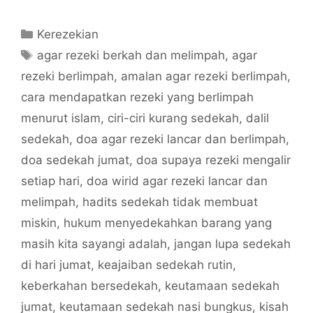
Categories
Kerezekian
Tags
agar rezeki berkah dan melimpah
,
agar
rezeki berlimpah
,
amalan agar rezeki berlimpah
,
cara mendapatkan rezeki yang berlimpah
menurut islam
,
ciri-ciri kurang sedekah
,
dalil
sedekah
,
doa agar rezeki lancar dan berlimpah
,
doa sedekah jumat
,
doa supaya rezeki mengalir
setiap hari
,
doa wirid agar rezeki lancar dan
melimpah
,
hadits sedekah tidak membuat
miskin
,
hukum menyedekahkan barang yang
masih kita sayangi adalah
,
jangan lupa sedekah
di hari jumat
,
keajaiban sedekah rutin
,
keberkahan bersedekah
,
keutamaan sedekah
jumat
,
keutamaan sedekah nasi bungkus
,
kisah