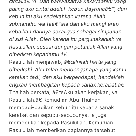
cintai.â€™Â Dan bahwasanya kekayaanku yang
paling aku cintai adalah kebun Bayruhaâ€™, dan
kebun itu aku sedekahkan karena Allah
subhanahu wa taâ€™ala dan aku mengharap
kebaikan darinya sekaligus sebagai simpanan
di sisi Allah. Oleh karena itu pergunakanlah ya
Rasulullah, sesuai dengan petunjuk Allah yang
diberikan kepadamu.â€
Rasulullah menjawab,
â€œInilah harta yang
diberkahi. Aku telah mendengar apa yang kamu
katakan tadi, dan aku berpendapat, hendaklah
engkau membagikan kepada sanak kerabat.â€
Thalhah berkata, â€œAku akan kerjakan, ya
Rasulullah.â€ Kemudian Abu Thalhah
membagi-bagikan kebun itu kepada sanak
kerabat dan sepupu-sepupunya. Ia juga
memberikan kepada Rasulullah. Kemudian
Rasulullah memberikan bagiannya tersebut