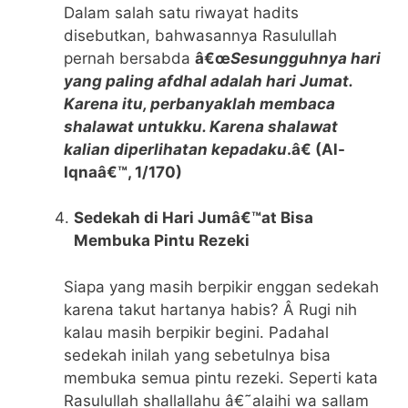
Dalam salah satu riwayat hadits
disebutkan, bahwasannya Rasulullah
pernah bersabda
â€œ
Sesungguhnya hari
yang paling afdhal adalah hari Jumat.
Karena itu, perbanyaklah membaca
shalawat untukku. Karena shalawat
kalian diperlihatan kepadaku
.â€ (Al-
Iqnaâ€™, 1/170)
Sedekah di Hari Jumâ€™at Bisa
Membuka Pintu Rezeki
Siapa yang masih berpikir enggan sedekah
karena takut hartanya habis? Â Rugi nih
kalau masih berpikir begini. Padahal
sedekah inilah yang sebetulnya bisa
membuka semua pintu rezeki. Seperti kata
Rasulullah shallallahu â€˜alaihi wa sallam