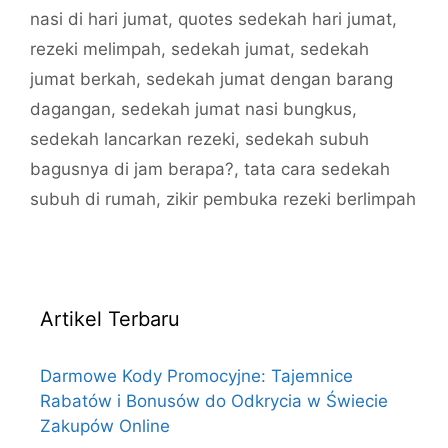
nasi di hari jumat
,
quotes sedekah hari jumat
,
rezeki melimpah
,
sedekah jumat
,
sedekah
jumat berkah
,
sedekah jumat dengan barang
dagangan
,
sedekah jumat nasi bungkus
,
sedekah lancarkan rezeki
,
sedekah subuh
bagusnya di jam berapa?
,
tata cara sedekah
subuh di rumah
,
zikir pembuka rezeki berlimpah
Artikel Terbaru
Darmowe Kody Promocyjne: Tajemnice
Rabatów i Bonusów do Odkrycia w Świecie
Zakupów Online