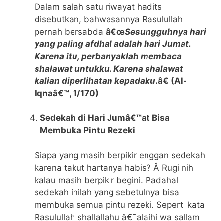
Dalam salah satu riwayat hadits
disebutkan, bahwasannya Rasulullah
pernah bersabda
â€œ
Sesungguhnya hari
yang paling afdhal adalah hari Jumat.
Karena itu, perbanyaklah membaca
shalawat untukku. Karena shalawat
kalian diperlihatan kepadaku
.â€ (Al-
Iqnaâ€™, 1/170)
Sedekah di Hari Jumâ€™at Bisa
Membuka Pintu Rezeki
Siapa yang masih berpikir enggan sedekah
karena takut hartanya habis? Â Rugi nih
kalau masih berpikir begini. Padahal
sedekah inilah yang sebetulnya bisa
membuka semua pintu rezeki. Seperti kata
Rasulullah shallallahu â€˜alaihi wa sallam