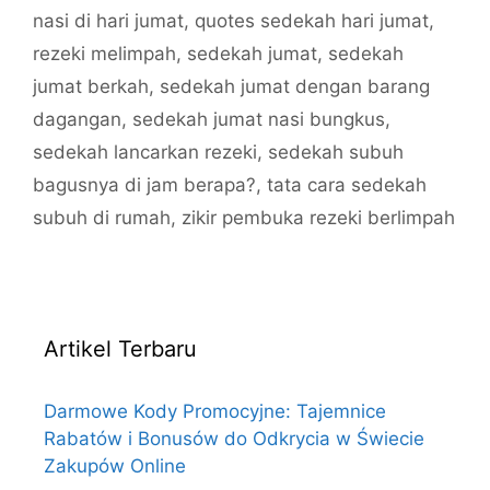
nasi di hari jumat
,
quotes sedekah hari jumat
,
rezeki melimpah
,
sedekah jumat
,
sedekah
jumat berkah
,
sedekah jumat dengan barang
dagangan
,
sedekah jumat nasi bungkus
,
sedekah lancarkan rezeki
,
sedekah subuh
bagusnya di jam berapa?
,
tata cara sedekah
subuh di rumah
,
zikir pembuka rezeki berlimpah
Artikel Terbaru
Darmowe Kody Promocyjne: Tajemnice
Rabatów i Bonusów do Odkrycia w Świecie
Zakupów Online