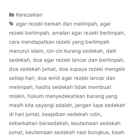
Categories
Kerezekian
Tags
agar rezeki berkah dan melimpah
,
agar
rezeki berlimpah
,
amalan agar rezeki berlimpah
,
cara mendapatkan rezeki yang berlimpah
menurut islam
,
ciri-ciri kurang sedekah
,
dalil
sedekah
,
doa agar rezeki lancar dan berlimpah
,
doa sedekah jumat
,
doa supaya rezeki mengalir
setiap hari
,
doa wirid agar rezeki lancar dan
melimpah
,
hadits sedekah tidak membuat
miskin
,
hukum menyedekahkan barang yang
masih kita sayangi adalah
,
jangan lupa sedekah
di hari jumat
,
keajaiban sedekah rutin
,
keberkahan bersedekah
,
keutamaan sedekah
jumat
,
keutamaan sedekah nasi bungkus
,
kisah