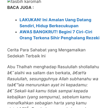
BACA JUGA :
LAKUKAN! Ini Amalan Uang Datang
Sendiri, Hidup Berkecukupan
AWAS BANGKRUT! Begini 7 Ciri-Ciri
Orang Terkena Sihir Penghalang Rezeki
Cerita Para Sahabat yang Mengamalkan
Sedekah Terbaik Ini
Abu Thalhah menghadap Rasulullah shollallahu
â€˜alaihi wa sallam dan berkata,
â€œYa
Rasulullah, sesungguhnya Allah subhanahu wa
taâ€™ala menurunkan ayat ini kepadamu:
â€˜Sekali-kali kamu tidak sampai kepada
kebajikan (yang sempurna), sebelum kamu
menafkahkan sebagian harta yang kamu