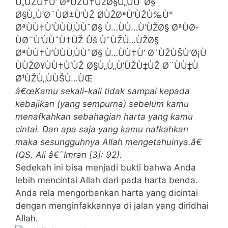
Ù„ÙŽÙ†Ù’ ØªÙŽÙ†ÙŽØ§Ù„ÙÙˆØ§
Ø§Ù„Ù’Ø¨ÙØ±Ù‘ÙŽ Ø­ÙŽØªÙ‘ÙŽÙ‰Ù°
ØªÙÙ†Ù’ÙÙÙ‚ÙÙˆØ§ Ù…ÙÙ…Ù‘ÙŽØ§ ØªÙØ­
ÙØ¨Ù‘ÙÙˆÙ†ÙŽ Ûš ÙˆÙŽÙ…ÙŽØ§
ØªÙÙ†Ù’ÙÙÙ‚ÙÙˆØ§ Ù…ÙÙ†Ù’ Ø´ÙŽÙŠÙ’Ø¡Ù
ÙÙŽØ¥ÙÙ†Ù‘ÙŽ Ø§Ù„Ù„Ù‘ÙŽÙ‡ÙŽ Ø¨ÙÙ‡Ù
Ø¹ÙŽÙ„ÙÙŠÙ…ÙŒ
â€œKamu sekali-kali tidak sampai kepada
kebajikan (yang sempurna) sebelum kamu
menafkahkan sebahagian harta yang kamu
cintai. Dan apa saja yang kamu nafkahkan
maka sesungguhnya Allah mengetahuinya.â€
(QS. Ali â€˜Imran [3]: 92).
Sedekah ini bisa menjadi bukti bahwa Anda
lebih mencintai Allah dari pada harta benda.
Anda rela mengorbankan harta yang dicintai
dengan menginfakkannya di jalan yang diridhai
Allah.