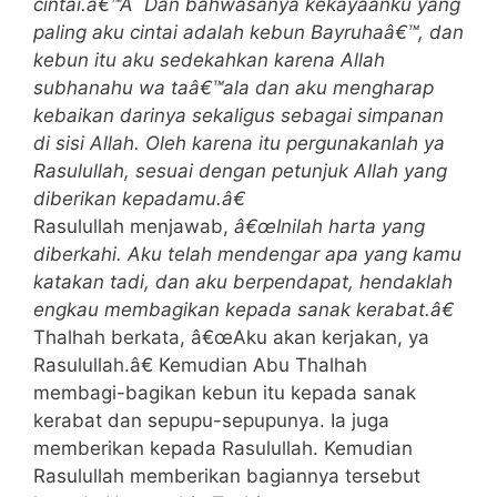
cintai.â€™Â Dan bahwasanya kekayaanku yang
paling aku cintai adalah kebun Bayruhaâ€™, dan
kebun itu aku sedekahkan karena Allah
subhanahu wa taâ€™ala dan aku mengharap
kebaikan darinya sekaligus sebagai simpanan
di sisi Allah. Oleh karena itu pergunakanlah ya
Rasulullah, sesuai dengan petunjuk Allah yang
diberikan kepadamu.â€
Rasulullah menjawab,
â€œInilah harta yang
diberkahi. Aku telah mendengar apa yang kamu
katakan tadi, dan aku berpendapat, hendaklah
engkau membagikan kepada sanak kerabat.â€
Thalhah berkata, â€œAku akan kerjakan, ya
Rasulullah.â€ Kemudian Abu Thalhah
membagi-bagikan kebun itu kepada sanak
kerabat dan sepupu-sepupunya. Ia juga
memberikan kepada Rasulullah. Kemudian
Rasulullah memberikan bagiannya tersebut