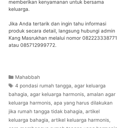
memberikan kenyamanan untuk bersama
keluarga.
Jika Anda tertarik dan ingin tahu informasi
produk secara detail, langsung hubungi admin
Kang Masrukhan melalui nomor 082223338771
atau 085712999772.
Categories
Mahabbah
Tags
4 pondasi rumah tangga
,
agar keluarga
bahagia
,
agar keluarga harmonis
,
amalan agar
keluarga harmonis
,
apa yang harus dilakukan
jika rumah tangga tidak bahagia
,
artikel
keluarga bahagia
,
artikel keluarga harmonis
,