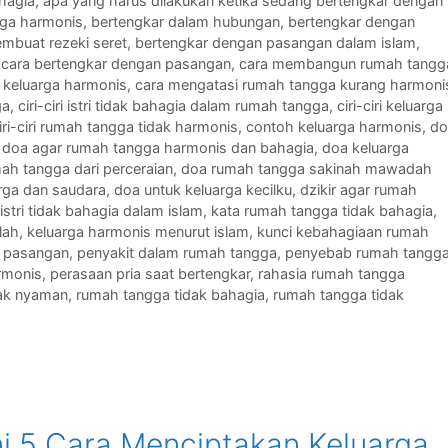
ahagia
,
apa yang harus dilakukan ketika sedang bertengkar dengan
arga harmonis
,
bertengkar dalam hubungan
,
bertengkar dengan
mbuat rezeki seret
,
bertengkar dengan pasangan dalam islam
,
,
cara bertengkar dengan pasangan
,
cara membangun rumah tangg
 keluarga harmonis
,
cara mengatasi rumah tangga kurang harmoni
ga
,
ciri-ciri istri tidak bahagia dalam rumah tangga
,
ciri-ciri keluarga
iri-ciri rumah tangga tidak harmonis
,
contoh keluarga harmonis
,
do
,
doa agar rumah tangga harmonis dan bahagia
,
doa keluarga
h tangga dari perceraian
,
doa rumah tangga sakinah mawadah
rga dan saudara
,
doa untuk keluarga kecilku
,
dzikir agar rumah
istri tidak bahagia dalam islam
,
kata rumah tangga tidak bahagia
,
lah
,
keluarga harmonis menurut islam
,
kunci kebahagiaan rumah
n pasangan
,
penyakit dalam rumah tangga
,
penyebab rumah tangg
rmonis
,
perasaan pria saat bertengkar
,
rahasia rumah tangga
dak nyaman
,
rumah tangga tidak bahagia
,
rumah tangga tidak
i 5 Cara Menciptakan Keluarga