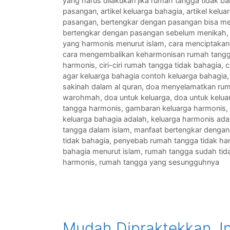
yang harus dilakukan jika rumah tangga tidak b
pasangan
,
artikel keluarga bahagia
,
artikel kelu
pasangan
,
bertengkar dengan pasangan bisa me
bertengkar dengan pasangan sebelum menikah
yang harmonis menurut islam
,
cara menciptakan
cara mengembalikan keharmonisan rumah tang
harmonis
,
ciri-ciri rumah tangga tidak bahagia
,
c
agar keluarga bahagia contoh keluarga bahagia
sakinah dalam al quran
,
doa menyelamatkan ruma
warohmah
,
doa untuk keluarga
,
doa untuk kelua
tangga harmonis
,
gambaran keluarga harmonis
,
keluarga bahagia adalah
,
keluarga harmonis ada
tangga dalam islam
,
manfaat bertengkar denga
tidak bahagia
,
penyebab rumah tangga tidak ha
bahagia menurut islam
,
rumah tangga sudah ti
harmonis
,
rumah tangga yang sesungguhnya
Mudah Dipraktekkan, In