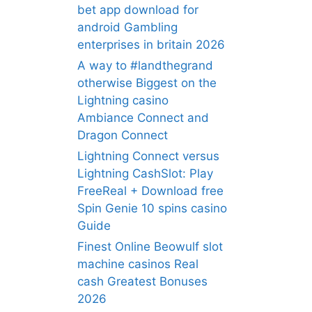
bet app download for
android Gambling
enterprises in britain 2026
A way to #landthegrand
otherwise Biggest on the
Lightning casino
Ambiance Connect and
Dragon Connect
Lightning Connect versus
Lightning CashSlot: Play
FreeReal + Download free
Spin Genie 10 spins casino
Guide
Finest Online Beowulf slot
machine casinos Real
cash Greatest Bonuses
2026