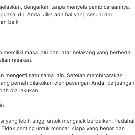
elaskan, dengarkan tanpa menyela pembicaraannya.
asai diri Anda. Jika ada hal yang sesuai dari
an baik.
memiliki masa lalu dan latar belakang yang berbeda.
lian rasakan.
n mengerti satu sama lain. Setelah membicarakan
k yang pernah dilakukan oleh pasangan Anda. perjuangan
dah dia lakukan.
lu
i yang lebih tinggi untuk mengajak berbaikan. Padahal
g. Tidak penting untuk mencari siapa yang benar dan