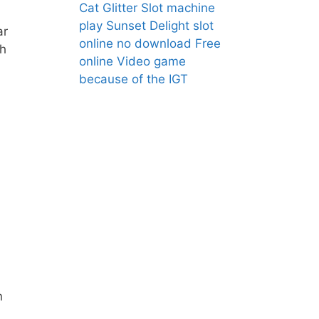
Cat Glitter Slot machine
play Sunset Delight slot
ar
online no download Free
ah
online Video game
because of the IGT
n