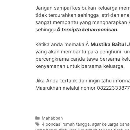
Jangan sampai kesibukan keluarga mem
tidak tercurahkan sehingga istri dan an
sangat membantu yang mengharapkan ku
sehingga
Â tercipta keharmonisan.
Ketika anda memakaiÂ
Mustika Baitul 
yang akan membantu para penghuni ru
bercengkrama canda tawa bersama kelu
kenyamanan untuk bersama keluarga.
Jika Anda tertarik dan ingin tahu infor
Masrukhan melalui nomor 08222333877
Categories
Mahabbah
Tags
4 pondasi rumah tangga
,
agar keluarga baha