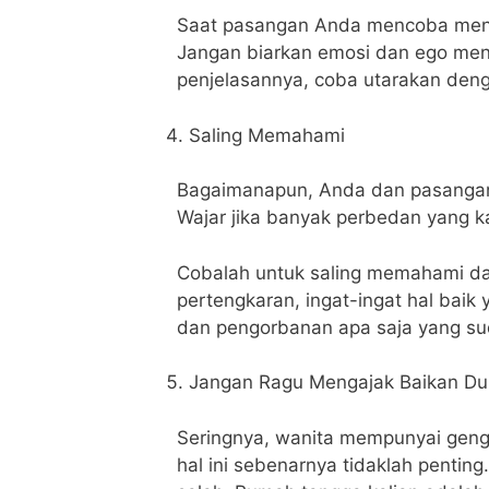
Saat pasangan Anda mencoba menj
Jangan biarkan emosi dan ego mengu
penjelasannya, coba utarakan deng
Saling Memahami
Bagaimanapun, Anda dan pasangan 
Wajar jika banyak perbedan yang ka
Cobalah untuk saling memahami da
pertengkaran, ingat-ingat hal bai
dan pengorbanan apa saja yang su
Jangan Ragu Mengajak Baikan Du
Seringnya, wanita mempunyai gengs
hal ini sebenarnya tidaklah pentin