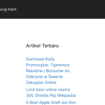
ungi Kami
Artikel Terbaru
Darmowe Kody
Promocyjne: Tajemnice
Rabatów i Bonusów do
Odkrycia w Świecie
Zakupów Online
Lord best online casino
300 Shields Rtp Wikipedia
5 Best Apple Shell out Xon