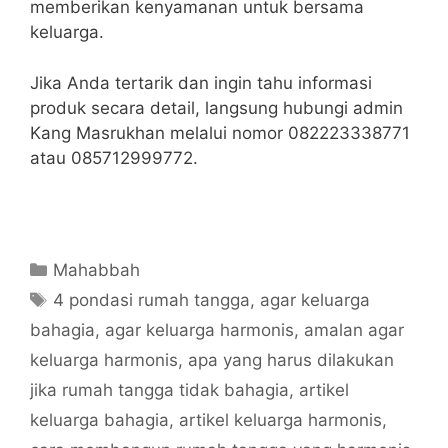
memberikan kenyamanan untuk bersama
keluarga.
Jika Anda tertarik dan ingin tahu informasi
produk secara detail, langsung hubungi admin
Kang Masrukhan melalui nomor 082223338771
atau 085712999772.
Categories
Mahabbah
Tags
4 pondasi rumah tangga
,
agar keluarga
bahagia
,
agar keluarga harmonis
,
amalan agar
keluarga harmonis
,
apa yang harus dilakukan
jika rumah tangga tidak bahagia
,
artikel
keluarga bahagia
,
artikel keluarga harmonis
,