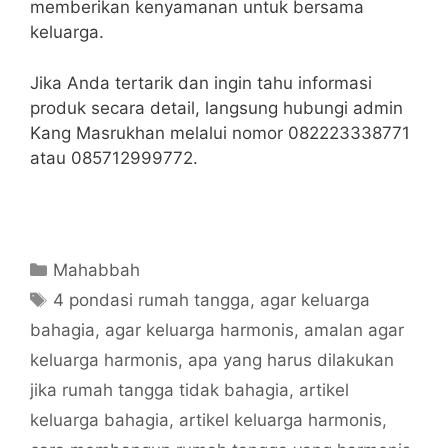
memberikan kenyamanan untuk bersama
keluarga.
Jika Anda tertarik dan ingin tahu informasi
produk secara detail, langsung hubungi admin
Kang Masrukhan melalui nomor 082223338771
atau 085712999772.
Categories
Mahabbah
Tags
4 pondasi rumah tangga
,
agar keluarga
bahagia
,
agar keluarga harmonis
,
amalan agar
keluarga harmonis
,
apa yang harus dilakukan
jika rumah tangga tidak bahagia
,
artikel
keluarga bahagia
,
artikel keluarga harmonis
,