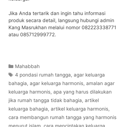
Jika Anda tertarik dan ingin tahu informasi
produk secara detail, langsung hubungi admin
Kang Masrukhan melalui nomor 082223338771
atau 085712999772.
Categories
Mahabbah
Tags
4 pondasi rumah tangga
,
agar keluarga
bahagia
,
agar keluarga harmonis
,
amalan agar
keluarga harmonis
,
apa yang harus dilakukan
jika rumah tangga tidak bahagia
,
artikel
keluarga bahagia
,
artikel keluarga harmonis
,
cara membangun rumah tangga yang harmonis
menurut islam
,
cara menciptakan keluarga