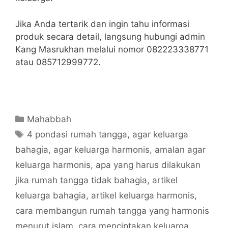
Jika Anda tertarik dan ingin tahu informasi
produk secara detail, langsung hubungi admin
Kang Masrukhan melalui nomor 082223338771
atau 085712999772.
Categories
Mahabbah
Tags
4 pondasi rumah tangga
,
agar keluarga
bahagia
,
agar keluarga harmonis
,
amalan agar
keluarga harmonis
,
apa yang harus dilakukan
jika rumah tangga tidak bahagia
,
artikel
keluarga bahagia
,
artikel keluarga harmonis
,
cara membangun rumah tangga yang harmonis
menurut islam
,
cara menciptakan keluarga