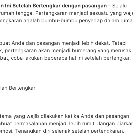
n Ini Setelah Bertengkar dengan pasangan –
Selalu
rumah tangga. Pertengkaran menjadi sesuatu yang waj
pertengkaran adalah bumbu-bumbu penyedap dalam rum
uat Anda dan pasangan menjadi lebih dekat. Tetapi
baik, pertengkaran akan menjadi bumerang yang merusak
at, coba lakukan beberapa hal ini setelah bertengkar.
lah Bertengkar
rtama yang wajib dilakukan ketika Anda dan pasangan
buat permasalahan menjadi lebih rumit. Jangan biarka
mosi. Tenangkan diri sejenak setelah pertengkaran.