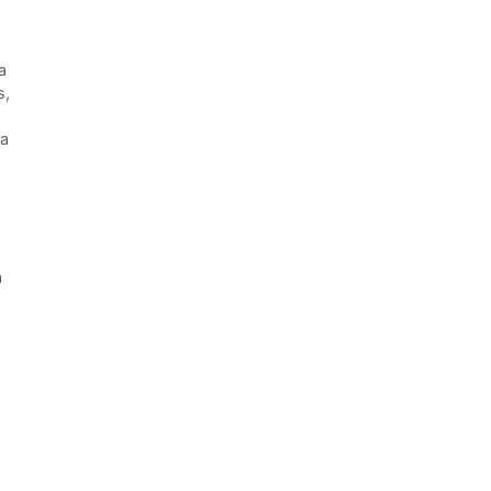
a
s
,
a
a