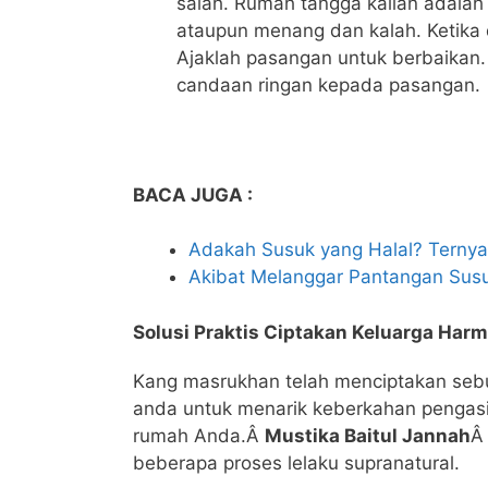
salah. Rumah tangga kalian adalah
ataupun menang dan kalah. Ketika 
Ajaklah pasangan untuk berbaikan
candaan ringan kepada pasangan.
BACA JUGA :
Adakah Susuk yang Halal? Ternyat
Akibat Melanggar Pantangan Susu
Solusi Praktis Ciptakan Keluarga Har
Kang masrukhan telah menciptakan se
anda untuk menarik keberkahan pengasi
rumah Anda.Â
Mustika Baitul Jannah
Â
beberapa proses lelaku supranatural.