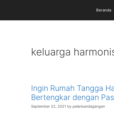
Skip
to
Beranda
content
keluarga harmoni
Ingin Rumah Tangga Ha
Bertengkar dengan Pa
September 22, 2021
by
pelarisandagangan