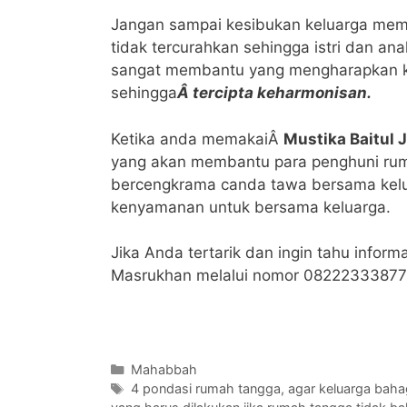
Jangan sampai kesibukan keluarga mem
tidak tercurahkan sehingga istri dan an
sangat membantu yang mengharapkan ku
sehingga
Â tercipta keharmonisan.
Ketika anda memakaiÂ
Mustika Baitul 
yang akan membantu para penghuni ru
bercengkrama canda tawa bersama kelu
kenyamanan untuk bersama keluarga.
Jika Anda tertarik dan ingin tahu infor
Masrukhan melalui nomor 08222333877
Categories
Mahabbah
Tags
4 pondasi rumah tangga
,
agar keluarga baha