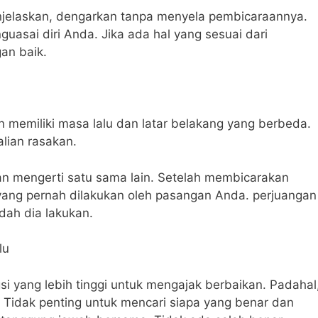
elaskan, dengarkan tanpa menyela pembicaraannya.
asai diri Anda. Jika ada hal yang sesuai dari
an baik.
memiliki masa lalu dan latar belakang yang berbeda.
lian rasakan.
n mengerti satu sama lain. Setelah membicarakan
k yang pernah dilakukan oleh pasangan Anda. perjuangan
dah dia lakukan.
lu
i yang lebih tinggi untuk mengajak berbaikan. Padahal
g. Tidak penting untuk mencari siapa yang benar dan