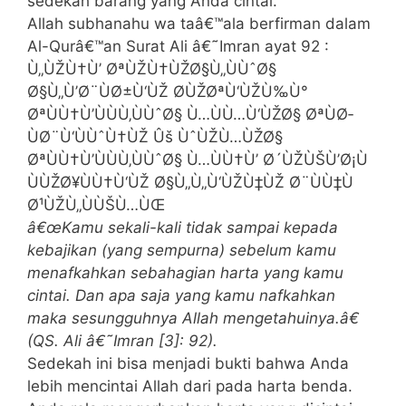
sedekah barang yang Anda cintai.
Allah subhanahu wa taâ€™ala berfirman dalam
Al-Qurâ€™an Surat Ali â€˜Imran ayat 92 :
Ù„ÙŽÙ†Ù’ ØªÙŽÙ†ÙŽØ§Ù„ÙÙˆØ§
Ø§Ù„Ù’Ø¨ÙØ±Ù‘ÙŽ Ø­ÙŽØªÙ‘ÙŽÙ‰Ù°
ØªÙÙ†Ù’ÙÙÙ‚ÙÙˆØ§ Ù…ÙÙ…Ù‘ÙŽØ§ ØªÙØ­
ÙØ¨Ù‘ÙÙˆÙ†ÙŽ Ûš ÙˆÙŽÙ…ÙŽØ§
ØªÙÙ†Ù’ÙÙÙ‚ÙÙˆØ§ Ù…ÙÙ†Ù’ Ø´ÙŽÙŠÙ’Ø¡Ù
ÙÙŽØ¥ÙÙ†Ù‘ÙŽ Ø§Ù„Ù„Ù‘ÙŽÙ‡ÙŽ Ø¨ÙÙ‡Ù
Ø¹ÙŽÙ„ÙÙŠÙ…ÙŒ
â€œKamu sekali-kali tidak sampai kepada
kebajikan (yang sempurna) sebelum kamu
menafkahkan sebahagian harta yang kamu
cintai. Dan apa saja yang kamu nafkahkan
maka sesungguhnya Allah mengetahuinya.â€
(QS. Ali â€˜Imran [3]: 92).
Sedekah ini bisa menjadi bukti bahwa Anda
lebih mencintai Allah dari pada harta benda.