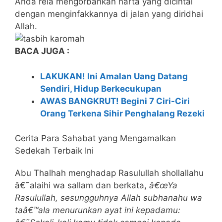
Anda rela mengorbankan harta yang dicintai
dengan menginfakkannya di jalan yang diridhai
Allah.
BACA JUGA :
LAKUKAN! Ini Amalan Uang Datang
Sendiri, Hidup Berkecukupan
AWAS BANGKRUT! Begini 7 Ciri-Ciri
Orang Terkena Sihir Penghalang Rezeki
Cerita Para Sahabat yang Mengamalkan
Sedekah Terbaik Ini
Abu Thalhah menghadap Rasulullah shollallahu
â€˜alaihi wa sallam dan berkata,
â€œYa
Rasulullah, sesungguhnya Allah subhanahu wa
taâ€™ala menurunkan ayat ini kepadamu: