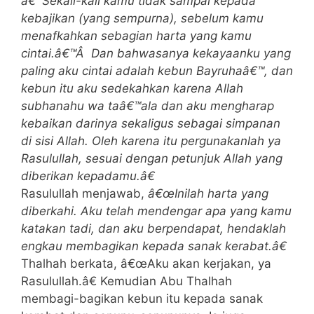
â€˜Sekali-kali kamu tidak sampai kepada
kebajikan (yang sempurna), sebelum kamu
menafkahkan sebagian harta yang kamu
cintai.â€™Â Dan bahwasanya kekayaanku yang
paling aku cintai adalah kebun Bayruhaâ€™, dan
kebun itu aku sedekahkan karena Allah
subhanahu wa taâ€™ala dan aku mengharap
kebaikan darinya sekaligus sebagai simpanan
di sisi Allah. Oleh karena itu pergunakanlah ya
Rasulullah, sesuai dengan petunjuk Allah yang
diberikan kepadamu.â€
Rasulullah menjawab,
â€œInilah harta yang
diberkahi. Aku telah mendengar apa yang kamu
katakan tadi, dan aku berpendapat, hendaklah
engkau membagikan kepada sanak kerabat.â€
Thalhah berkata, â€œAku akan kerjakan, ya
Rasulullah.â€ Kemudian Abu Thalhah
membagi-bagikan kebun itu kepada sanak