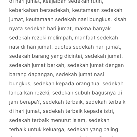
di hari jumat
,
keajaiban sedekah rutin
,
keberkahan bersedekah
,
keutamaan sedekah
jumat
,
keutamaan sedekah nasi bungkus
,
kisah
nyata sedekah hari jumat
,
makna banyak
sedekah rezeki melimpah
,
manfaat sedekah
nasi di hari jumat
,
quotes sedekah hari jumat
,
sedekah barang yang dicintai
,
sedekah jumat
,
sedekah jumat berkah
,
sedekah jumat dengan
barang dagangan
,
sedekah jumat nasi
bungkus
,
sedekah kepada orang tua
,
sedekah
lancarkan rezeki
,
sedekah subuh bagusnya di
jam berapa?
,
sedekah terbaik
,
sedekah terbaik
di hari jumat
,
sedekah terbaik kepada istri
,
sedekah terbaik menurut islam
,
sedekah
terbaik untuk keluarga
,
sedekah yang paling