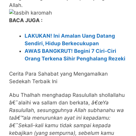
Allah.
BACA JUGA :
LAKUKAN! Ini Amalan Uang Datang
Sendiri, Hidup Berkecukupan
AWAS BANGKRUT! Begini 7 Ciri-Ciri
Orang Terkena Sihir Penghalang Rezeki
Cerita Para Sahabat yang Mengamalkan
Sedekah Terbaik Ini
Abu Thalhah menghadap Rasulullah shollallahu
â€˜alaihi wa sallam dan berkata,
â€œYa
Rasulullah, sesungguhnya Allah subhanahu wa
taâ€™ala menurunkan ayat ini kepadamu:
â€˜Sekali-kali kamu tidak sampai kepada
kebajikan (yang sempurna), sebelum kamu