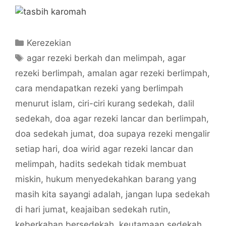
Categories
Kerezekian
Tags
agar rezeki berkah dan melimpah
,
agar
rezeki berlimpah
,
amalan agar rezeki berlimpah
,
cara mendapatkan rezeki yang berlimpah
menurut islam
,
ciri-ciri kurang sedekah
,
dalil
sedekah
,
doa agar rezeki lancar dan berlimpah
,
doa sedekah jumat
,
doa supaya rezeki mengalir
setiap hari
,
doa wirid agar rezeki lancar dan
melimpah
,
hadits sedekah tidak membuat
miskin
,
hukum menyedekahkan barang yang
masih kita sayangi adalah
,
jangan lupa sedekah
di hari jumat
,
keajaiban sedekah rutin
,
keberkahan bersedekah
,
keutamaan sedekah