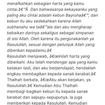
menafkahkan sebagian harta yang kamu
cintai.â€™Â Dan bahwasanya kekayaanku yang
paling aku cintai adalah kebun Bayruhaâ€™, dan
kebun itu aku sedekahkan karena Allah
subhanahu wa taâ€™ala dan aku mengharap
kebaikan darinya sekaligus sebagai simpanan
di sisi Allah. Oleh karena itu pergunakanlah ya
Rasulullah, sesuai dengan petunjuk Allah yang
diberikan kepadamu.â€
Rasulullah menjawab,
â€œInilah harta yang
diberkahi. Aku telah mendengar apa yang kamu
katakan tadi, dan aku berpendapat, hendaklah
engkau membagikan kepada sanak kerabat.â€
Thalhah berkata, â€œAku akan kerjakan, ya
Rasulullah.â€ Kemudian Abu Thalhah
membagi-bagikan kebun itu kepada sanak
kerabat dan sepupu-sepupunya. Ia juga
memberikan kepada Rasulullah. Kemudian