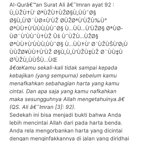
Al-Qurâ€™an Surat Ali â€˜Imran ayat 92 :
Ù„ÙŽÙ†Ù’ ØªÙŽÙ†ÙŽØ§Ù„ÙÙˆØ§
Ø§Ù„Ù’Ø¨ÙØ±Ù‘ÙŽ Ø­ÙŽØªÙ‘ÙŽÙ‰Ù°
ØªÙÙ†Ù’ÙÙÙ‚ÙÙˆØ§ Ù…ÙÙ…Ù‘ÙŽØ§ ØªÙØ­
ÙØ¨Ù‘ÙÙˆÙ†ÙŽ Ûš ÙˆÙŽÙ…ÙŽØ§
ØªÙÙ†Ù’ÙÙÙ‚ÙÙˆØ§ Ù…ÙÙ†Ù’ Ø´ÙŽÙŠÙ’Ø¡Ù
ÙÙŽØ¥ÙÙ†Ù‘ÙŽ Ø§Ù„Ù„Ù‘ÙŽÙ‡ÙŽ Ø¨ÙÙ‡Ù
Ø¹ÙŽÙ„ÙÙŠÙ…ÙŒ
â€œKamu sekali-kali tidak sampai kepada
kebajikan (yang sempurna) sebelum kamu
menafkahkan sebahagian harta yang kamu
cintai. Dan apa saja yang kamu nafkahkan
maka sesungguhnya Allah mengetahuinya.â€
(QS. Ali â€˜Imran [3]: 92).
Sedekah ini bisa menjadi bukti bahwa Anda
lebih mencintai Allah dari pada harta benda.
Anda rela mengorbankan harta yang dicintai
dengan menginfakkannya di jalan yang diridhai