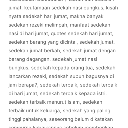
jumat
,
keutamaan sedekah nasi bungkus
,
kisah
nyata sedekah hari jumat
,
makna banyak
sedekah rezeki melimpah
,
manfaat sedekah
nasi di hari jumat
,
quotes sedekah hari jumat
,
sedekah barang yang dicintai
,
sedekah jumat
,
sedekah jumat berkah
,
sedekah jumat dengan
barang dagangan
,
sedekah jumat nasi
bungkus
,
sedekah kepada orang tua
,
sedekah
lancarkan rezeki
,
sedekah subuh bagusnya di
jam berapa?
,
sedekah terbaik
,
sedekah terbaik
di hari jumat
,
sedekah terbaik kepada istri
,
sedekah terbaik menurut islam
,
sedekah
terbaik untuk keluarga
,
sedekah yang paling
tinggi pahalanya
,
seseorang belum dikatakan
sempurna kebaikannya sebelum memberikan