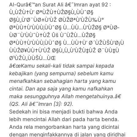
Al-Qurâ€™an Surat Ali â€˜Imran ayat 92 :
Ù„ÙŽÙ†Ù’ ØªÙŽÙ†ÙŽØ§Ù„ÙÙˆØ§
Ø§Ù„Ù’Ø¨ÙØ±Ù‘ÙŽ Ø­ÙŽØªÙ‘ÙŽÙ‰Ù°
ØªÙÙ†Ù’ÙÙÙ‚ÙÙˆØ§ Ù…ÙÙ…Ù‘ÙŽØ§ ØªÙØ­
ÙØ¨Ù‘ÙÙˆÙ†ÙŽ Ûš ÙˆÙŽÙ…ÙŽØ§
ØªÙÙ†Ù’ÙÙÙ‚ÙÙˆØ§ Ù…ÙÙ†Ù’ Ø´ÙŽÙŠÙ’Ø¡Ù
ÙÙŽØ¥ÙÙ†Ù‘ÙŽ Ø§Ù„Ù„Ù‘ÙŽÙ‡ÙŽ Ø¨ÙÙ‡Ù
Ø¹ÙŽÙ„ÙÙŠÙ…ÙŒ
â€œKamu sekali-kali tidak sampai kepada
kebajikan (yang sempurna) sebelum kamu
menafkahkan sebahagian harta yang kamu
cintai. Dan apa saja yang kamu nafkahkan
maka sesungguhnya Allah mengetahuinya.â€
(QS. Ali â€˜Imran [3]: 92).
Sedekah ini bisa menjadi bukti bahwa Anda
lebih mencintai Allah dari pada harta benda.
Anda rela mengorbankan harta yang dicintai
dengan menginfakkannya di jalan yang diridhai