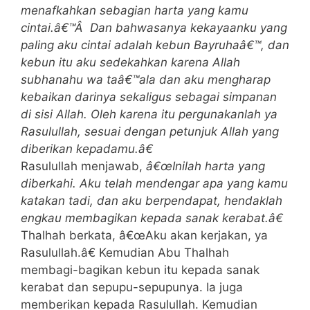
menafkahkan sebagian harta yang kamu
cintai.â€™Â Dan bahwasanya kekayaanku yang
paling aku cintai adalah kebun Bayruhaâ€™, dan
kebun itu aku sedekahkan karena Allah
subhanahu wa taâ€™ala dan aku mengharap
kebaikan darinya sekaligus sebagai simpanan
di sisi Allah. Oleh karena itu pergunakanlah ya
Rasulullah, sesuai dengan petunjuk Allah yang
diberikan kepadamu.â€
Rasulullah menjawab,
â€œInilah harta yang
diberkahi. Aku telah mendengar apa yang kamu
katakan tadi, dan aku berpendapat, hendaklah
engkau membagikan kepada sanak kerabat.â€
Thalhah berkata, â€œAku akan kerjakan, ya
Rasulullah.â€ Kemudian Abu Thalhah
membagi-bagikan kebun itu kepada sanak
kerabat dan sepupu-sepupunya. Ia juga
memberikan kepada Rasulullah. Kemudian