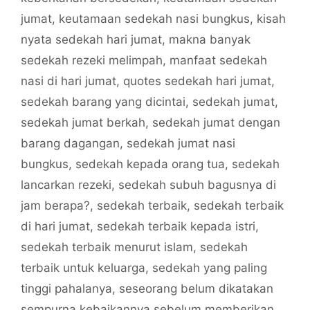
jumat
,
keutamaan sedekah nasi bungkus
,
kisah
nyata sedekah hari jumat
,
makna banyak
sedekah rezeki melimpah
,
manfaat sedekah
nasi di hari jumat
,
quotes sedekah hari jumat
,
sedekah barang yang dicintai
,
sedekah jumat
,
sedekah jumat berkah
,
sedekah jumat dengan
barang dagangan
,
sedekah jumat nasi
bungkus
,
sedekah kepada orang tua
,
sedekah
lancarkan rezeki
,
sedekah subuh bagusnya di
jam berapa?
,
sedekah terbaik
,
sedekah terbaik
di hari jumat
,
sedekah terbaik kepada istri
,
sedekah terbaik menurut islam
,
sedekah
terbaik untuk keluarga
,
sedekah yang paling
tinggi pahalanya
,
seseorang belum dikatakan
sempurna kebaikannya sebelum memberikan