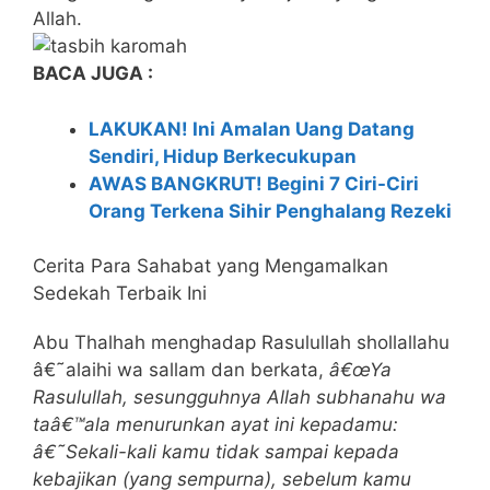
Allah.
BACA JUGA :
LAKUKAN! Ini Amalan Uang Datang
Sendiri, Hidup Berkecukupan
AWAS BANGKRUT! Begini 7 Ciri-Ciri
Orang Terkena Sihir Penghalang Rezeki
Cerita Para Sahabat yang Mengamalkan
Sedekah Terbaik Ini
Abu Thalhah menghadap Rasulullah shollallahu
â€˜alaihi wa sallam dan berkata,
â€œYa
Rasulullah, sesungguhnya Allah subhanahu wa
taâ€™ala menurunkan ayat ini kepadamu:
â€˜Sekali-kali kamu tidak sampai kepada
kebajikan (yang sempurna), sebelum kamu