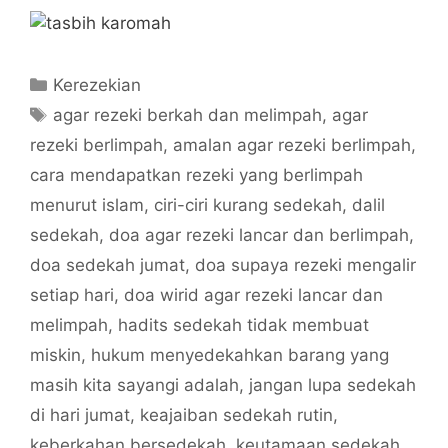
Categories
Kerezekian
Tags
agar rezeki berkah dan melimpah
,
agar
rezeki berlimpah
,
amalan agar rezeki berlimpah
,
cara mendapatkan rezeki yang berlimpah
menurut islam
,
ciri-ciri kurang sedekah
,
dalil
sedekah
,
doa agar rezeki lancar dan berlimpah
,
doa sedekah jumat
,
doa supaya rezeki mengalir
setiap hari
,
doa wirid agar rezeki lancar dan
melimpah
,
hadits sedekah tidak membuat
miskin
,
hukum menyedekahkan barang yang
masih kita sayangi adalah
,
jangan lupa sedekah
di hari jumat
,
keajaiban sedekah rutin
,
keberkahan bersedekah
,
keutamaan sedekah